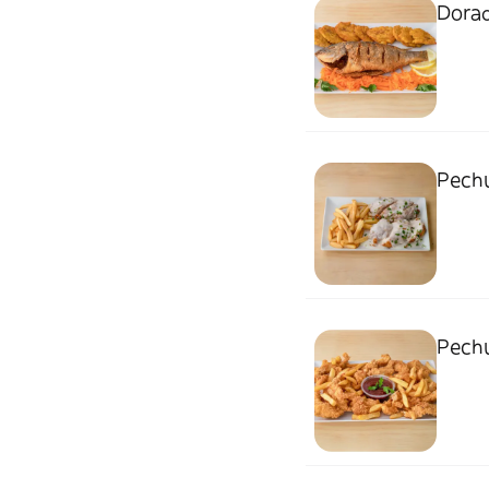
Dorad
Pechu
Pechu