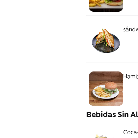
sándw
Hamb
Bebidas Sin A
Coca-