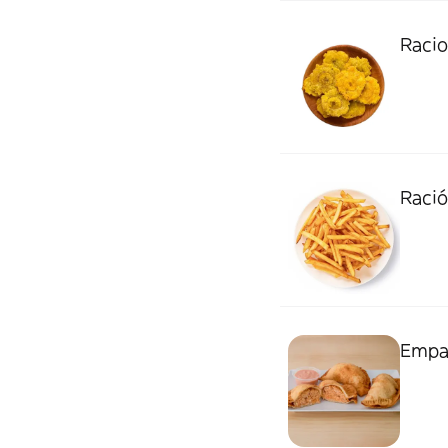
Racio
Ració
Empan