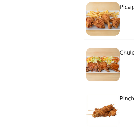
Pica 
Chule
Pinch