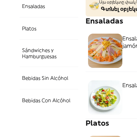
Այս օբյեկտը փակ
Ensaladas
Գտնել օբյե
Ensaladas
Platos
Ensal
jamón
Sándwiches y
Hamburguesas
Bebidas Sin Alcóhol
Ensal
Bebidas Con Alcóhol
Platos