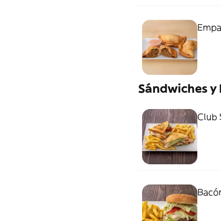
Empa
Sándwiches y
Club 
Bacón