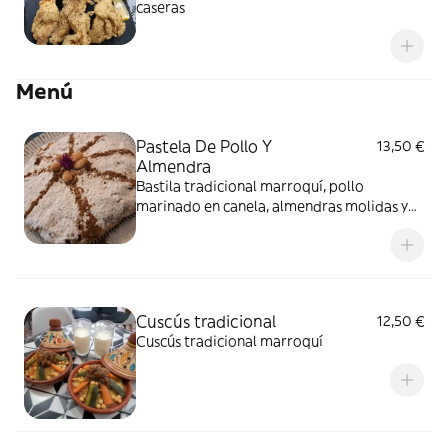
caseras
Menú
Pastela De Pollo Y
13,50 €
Almendra
Bastila tradicional marroquí, pollo
marinado en canela, almendras molidas y
cebollas caramelizadas, espolvoreado por
todas partes con azúcar y canela.
Cuscús tradicional
12,50 €
Cuscús tradicional marroquí