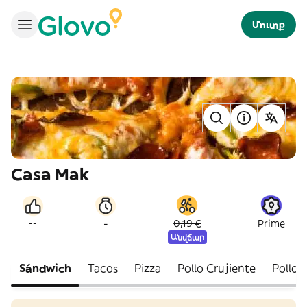
Մուտք
Casa Mak
-
--
0,19 €
Prime
Անվճար
Sándwich
Tacos
Pizza
Pollo Crujiente
Pollo 