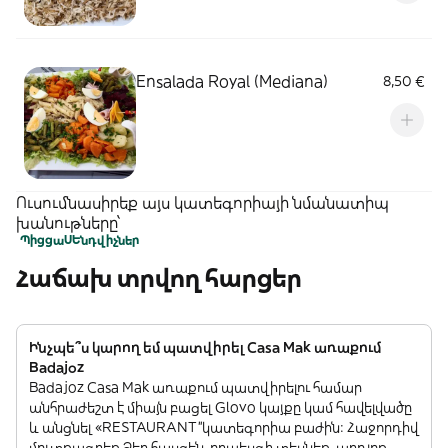
Ensalada Royal (Mediana)
8,50 €
Ուսումնասիրեք այս կատեգորիայի նմանատիպ
խանութները՝
Պիցցա
ՍԵնդվիչներ
Հաճախ տրվող հարցեր
Ինչպե՞ս կարող եմ պատվիրել Casa Mak առաքում
Badajoz
Badajoz Casa Mak առաքում պատվիրելու համար
անհրաժեշտ է միայն բացել Glovo կայքը կամ հավելվածը
և անցնել «RESTAURANT”կատեգորիա բաժին: Հաջորդիվ
մուտքագրեք Ձեր հասցեն, որպեսզի տեսնեք, արդյոք