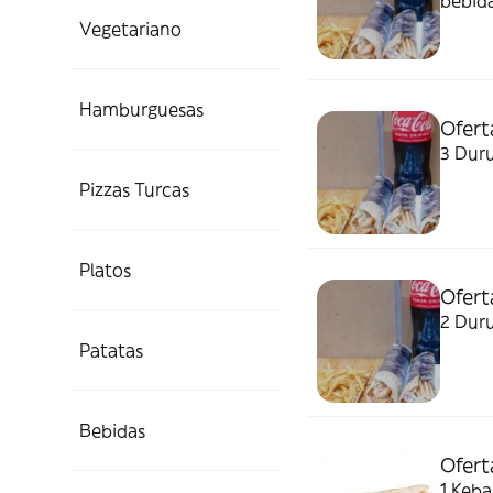
bebida 
Vegetariano
Hamburguesas
Ofert
3 Duru
Pizzas Turcas
Platos
Ofert
2 Duru
Patatas
Bebidas
Ofert
1 Keba