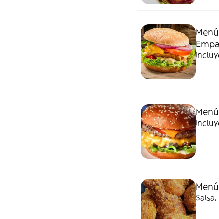
Menú
Empa
Incluy
Menú
Incluy
Menú 
Salsa,