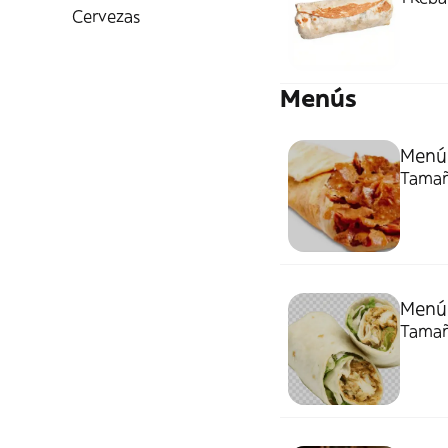
Cervezas
Menús
Menú
Tamaño
Menú 
Tamaño