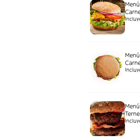
Menú 
Carn
Incluy
Menú 
Carn
Incluy
Menú 
Terne
Incluy