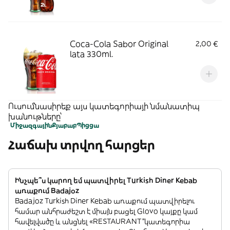
Coca-Cola Sabor Original
2,00 €
lata 330ml.
Ուսումնասիրեք այս կատեգորիայի նմանատիպ
խանութները՝
Միջազգային
Քյաբաբ
Պիցցա
Հաճախ տրվող հարցեր
Ինչպե՞ս կարող եմ պատվիրել Turkish Diner Kebab
առաքում Badajoz
Badajoz Turkish Diner Kebab առաքում պատվիրելու
համար անհրաժեշտ է միայն բացել Glovo կայքը կամ
հավելվածը և անցնել «RESTAURANT”կատեգորիա