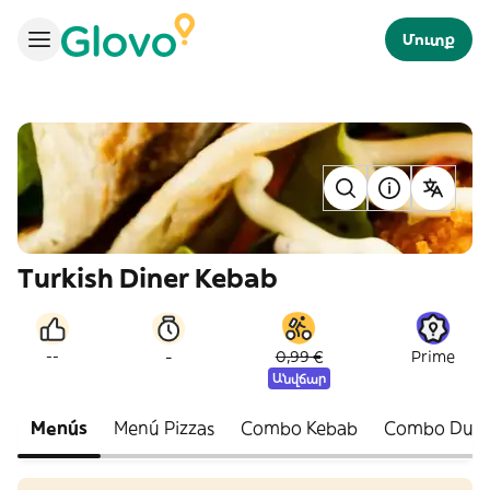
Մուտք
Turkish Diner Kebab
-
--
0,99 €
Prime
Անվճար
Menús
Menú Pizzas
Combo Kebab
Combo Dur