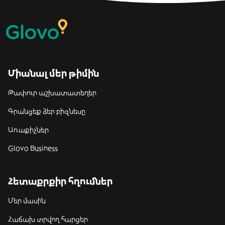
Միանալ մեր թիմին
Թափուր աշխատատեղեր
Գրանցեք ձեր բիզնեսը
Առաքիչներ
Glovo Business
Հետաքրքիր հղումներ
Մեր մասին
Հաճախ տրվող հարցեր