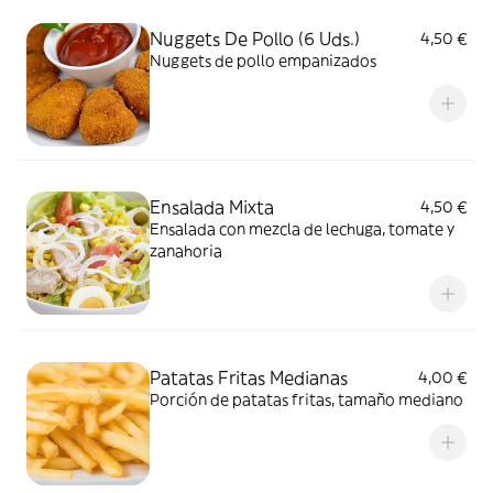
Nuggets De Pollo (6 Uds.)
4,50 €
Nuggets de pollo empanizados
Ensalada Mixta
4,50 €
Ensalada con mezcla de lechuga, tomate y
zanahoria
Patatas Fritas Medianas
4,00 €
Porción de patatas fritas, tamaño mediano