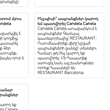
րանցելը:
տում մյուս
Ինչպիսի՞ ապրանքներ կարող
ndela
եմ պատվիրել Candela Canela
Candela Canela առաջարկում է
աջարկվել է
ապրանքներ հետևյալ
 կողմից,
կատեգորիայից՝ RESTAURANT:
 կատարել
Ուսումնասիրեք վերը նշված
ք Ձեր
ապրանքների ցանկը՝ տեսնելու
ստուգեք,
համար, թե ինչ կարող եք
յնպես դուր է
պատվիրել: Մի հապաղեք
ստուգել նաև այլ խանութներ,
որոնք հասանելի են
RESTAURANT Barcelona:
 համար
պրանքներ
կարող եք
la Canela