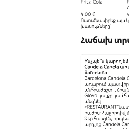
Fritz-Cola
F
A
4,00 €
Ուսումնասիրեք այս
խանութները՝
Հաճախ տրվ
Ինչպե՞ս կարող ե
Candela Canela ա
Barcelona
Barcelona Candela 
առաքում պատվիրե
անհրաժեշտ է միայ
Glovo կայքը կամ հ
անցնել
«RESTAURANT”կա
բաժին: Հաջորդիվ 
Ձեր հասցեն, որպես
արդյոք Candela Ca