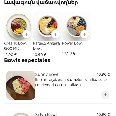
Լավագույն վաճառվողներ
Crea Tu Bowl
Paraíso Amaira
Power Bowl
(500 Ml.)
Bowl
10,90 €
12,90 €
10,90 €
Bowls especiales
Sunny bowl
10,90 €
Base de açaí, granola, melón, sandía, leche
condensada y coco rallado.
Selva Bowl
10,90 €