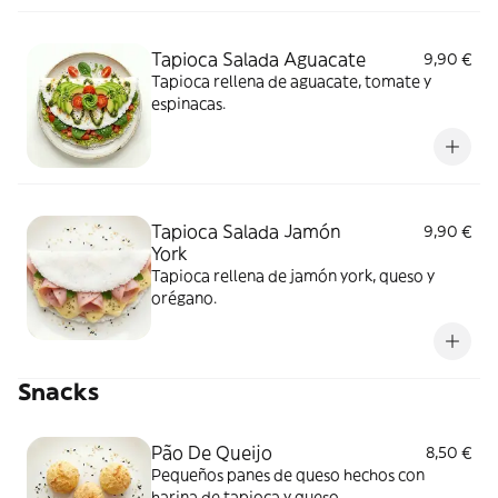
Tapioca Salada Aguacate
9,90 €
Tapioca rellena de aguacate, tomate y
espinacas.
Tapioca Salada Jamón
9,90 €
York
Tapioca rellena de jamón york, queso y
orégano.
Snacks
Pão De Queijo
8,50 €
Pequeños panes de queso hechos con
harina de tapioca y queso.