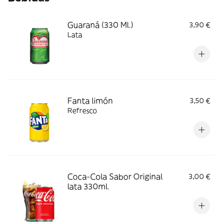
Guaraná (330 Ml.)
3,90 €
Lata
Fanta limón
3,50 €
Refresco
Coca-Cola Sabor Original
3,00 €
lata 330ml.