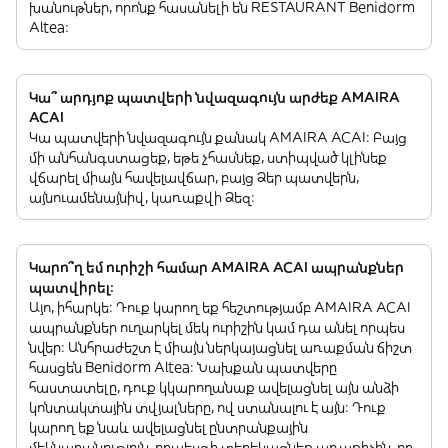
խանութներ, որոնք հասանելի են RESTAURANT Benidorm
Altea:
Կա՞ արդյոք պատվերի նվազագույն արժեք AMAIRA
ACAI
Կա պատվերի նվազագույն քանակ AMAIRA ACAI: Բայց
մի անհանգստացեք, եթե չհասնեք, ստիպված կլինեք
վճարել միայն հավելավճար, բայց Ձեր պատվերն,
այնուամենայնիվ, կառաքվի Ձեզ:
Կարո՞ղ եմ ուրիշի համար AMAIRA ACAI ապրանքներ
պատվիրել:
Այո, իհարկե: Դուք կարող եք հեշտությամբ AMAIRA ACAI
ապրանքներ ուղարկել մեկ ուրիշին կամ դա անել որպես
նվեր: Անհրաժեշտ է միայն ներկայացնել առաքման ճիշտ
հասցեն Benidorm Altea: Նախքան պատվերը
հաստատելը, դուք կկարողանաք ավելացնել այն անձի
կոնտակտային տվյալները, ով ստանալու է այն: Դուք
կարող եք նաև ավելացնել ընտրանքային
մեկնաբանություն, որպեսզի տեղեկացնեք առաքիչին, որ