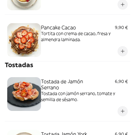
Pancake Cacao
9,90 €
Tortita con crema de cacao, fresa y
almendra laminada.
Tostadas
Tostada de Jamón
6,90 €
Serrano
Tostada con jamón serrano, tomate y
semilla de sésamo.
Tostada Jamón York
6,90 €