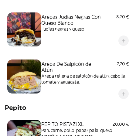
Arepas Judias Negras Con
8,20 €
Queso Blanco
Judías negras y queso
Arepa De Salpicón de
7,70 €
Atún
Arepa rellena de salpicón de atún, cebolla,
tomate y aguacate.
Pepito
PEPITO PISTAZI XL
20,00 €
Pan, carne, pollo, papas paja, queso