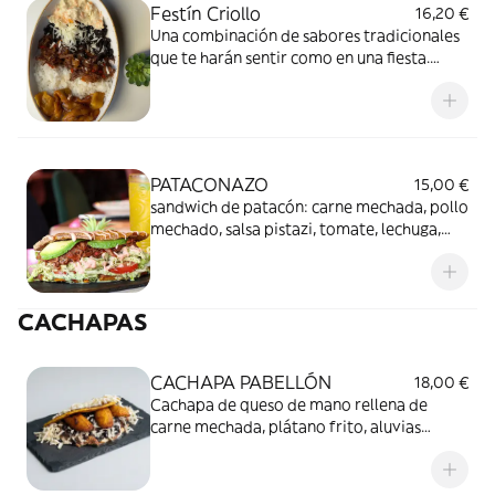
Festín Criollo
16,20 €
Una combinación de sabores tradicionales
que te harán sentir como en una fiesta.
Frijoles negros, carne mechada jugosa,
arroz blanco, plátano frito, nata y salsa
verde se unen en un plato lleno de
autenticidad y sabor
PATACONAZO
15,00 €
sandwich de patacón: carne mechada, pollo
mechado, salsa pistazi, tomate, lechuga,
aguacate, queso blanco y salsa rosa.
CACHAPAS
CACHAPA PABELLÓN
18,00 €
Cachapa de queso de mano rellena de
carne mechada, plátano frito, aluvias
negras y queso llanero. Con salsa
guasacaca.