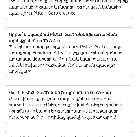
տեսականի, որոնք կարող եք պատվիրել: Ուսումնասիրեք
ապրանքների ցանկը և ընտրեք, թե ինչ կցանկանայիք
պատվիրել Pistazi Gastrolounge:
Որքա՞ն է կազմում Pistazi Gastrolounge առաքման
արժեքը Benidorm Altea
Պարզելու համար, թե որքան արժե Pistazi Gastrolounge
առաքումը Benidorm Altea, նայեք էջի վերևում գտնվող
առաքման վճարներին: Դուք նաև կկարողանաք դա
տեսնել ծախսերի բաշխման մեջ՝ նախքան պատվեր
գրանցելը:
Կա՞ն Pistazi Gastrolounge պրոմոնոր Glovo-ում
Միշտ փնտրեք զեղչված ապրանքներ և ընթացիկ
հատուկ առաջարկներ, որոնք նշված են դեղին գույնով:
Երբեմն դուք կարող եք գտնել հատուկ առաջարկներ,
ինչպիսիք են 2-ը 1-ի դիմաց կամ զեղչված առաքում: