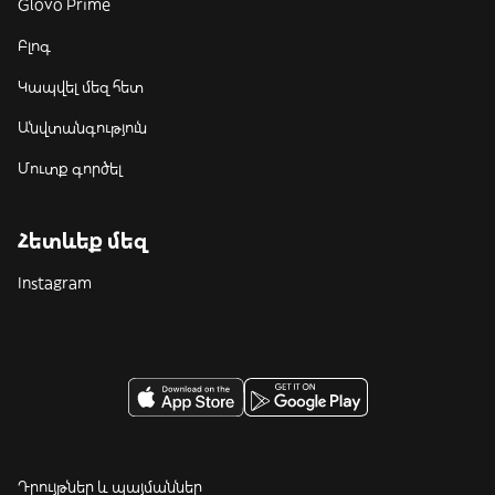
Glovo Prime
Բլոգ
Կապվել մեզ հետ
Անվտանգություն
Մուտք գործել
Հետևեք մեզ
Instagram
Դրույթներ և պայմաններ