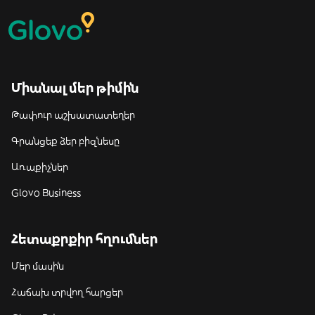
Միանալ մեր թիմին
Թափուր աշխատատեղեր
Գրանցեք ձեր բիզնեսը
Առաքիչներ
Glovo Business
Հետաքրքիր հղումներ
Մեր մասին
Հաճախ տրվող հարցեր