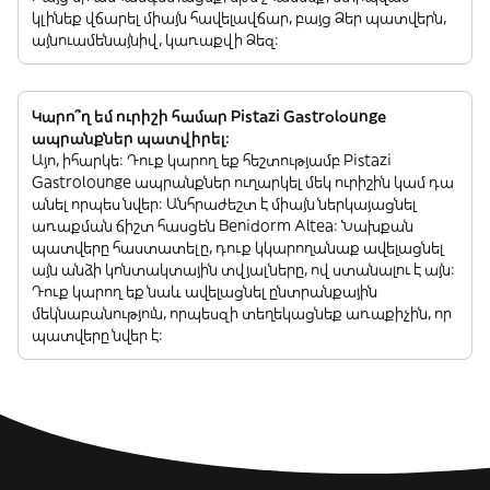
կլինեք վճարել միայն հավելավճար, բայց Ձեր պատվերն,
այնուամենայնիվ, կառաքվի Ձեզ:
Կարո՞ղ եմ ուրիշի համար Pistazi Gastrolounge
ապրանքներ պատվիրել:
Այո, իհարկե: Դուք կարող եք հեշտությամբ Pistazi
Gastrolounge ապրանքներ ուղարկել մեկ ուրիշին կամ դա
անել որպես նվեր: Անհրաժեշտ է միայն ներկայացնել
առաքման ճիշտ հասցեն Benidorm Altea: Նախքան
պատվերը հաստատելը, դուք կկարողանաք ավելացնել
այն անձի կոնտակտային տվյալները, ով ստանալու է այն:
Դուք կարող եք նաև ավելացնել ընտրանքային
մեկնաբանություն, որպեսզի տեղեկացնեք առաքիչին, որ
պատվերը նվեր է: