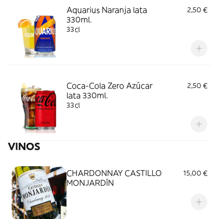
Aquarius Naranja lata
2,50 €
330ml.
33cl
Coca-Cola Zero Azúcar
2,50 €
lata 330ml.
33cl
VINOS
CHARDONNAY CASTILLO
15,00 €
MONJARDÍN