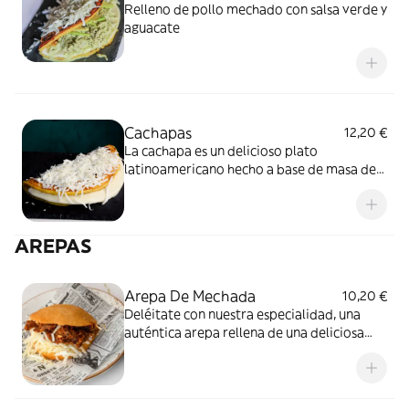
Relleno de pollo mechado con salsa verde y
aguacate
Cachapas
12,20 €
La cachapa es un delicioso plato
latinoamericano hecho a base de masa de
maíz dulce, que se rellena con queso ,carne
o pollo, Es una deliciosa opción para el
desayuno, almuerzo o cena.
AREPAS
Arepa De Mechada
10,20 €
Deléitate con nuestra especialidad, una
auténtica arepa rellena de una deliciosa
combinación de queso derretido y jugosa
carne mechada. La masa de la arepa es
suave y se dora a la perfección, mientras
que el relleno te sorprenderá con su sabor.