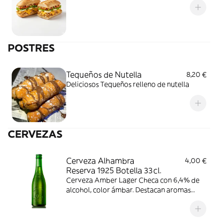
POSTRES
Tequeños de Nutella
8,20 €
Deliciosos Tequeños relleno de nutella
CERVEZAS
Cerveza Alhambra
4,00 €
Reserva 1925 Botella 33cl.
Cerveza Amber Lager Checa con 6,4% de
alcohol, color ámbar. Destacan aromas
florales y a caramelo, con gusto
ligeramente amargo y acidez suave.