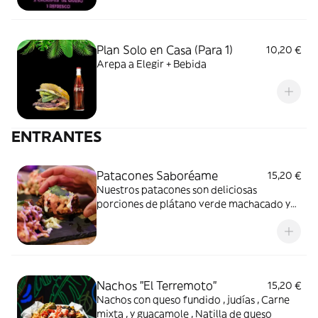
Plan Solo en Casa (Para 1)
10,20 €
Arepa a Elegir + Bebida
ENTRANTES
Patacones Saboréame
15,20 €
Nuestros patacones son deliciosas
porciones de plátano verde machacado y
frito, que se combinan con una fusión de
zanahoria y col en un aderezo pistazi lleno
de sabor. Una experiencia que te hará
disfrutar de un viaje de sabores
irresistibles!
Nachos "El Terremoto"
15,20 €
Nachos con queso fundido , judías , Carne
mixta , y guacamole , Natilla de queso