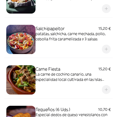
Salchipapeitor
15,20 €
patatas, salchicha, carne mechada, pollo,
cebolla frita caramelizada y 3 salsas
Carne Fiesta
15,20 €
La carne de cochino canario, una
especialidad local cultivada en las Islas
Canarias , se asa a fuego lento lo que le
confiere un sabor único y delicioso.
Tequeños (6 Uds.)
10,70 €
Especial dedos de queso venezolanos con