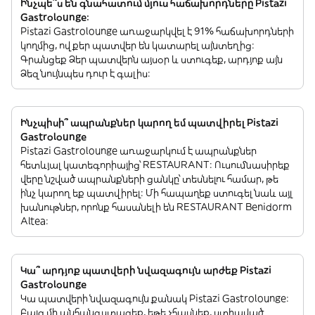
Ինչպե՞ս են գնահատում մյուս հաճախորդները Pistazi
Gastrolounge:
Pistazi Gastrolounge առաջարկվել է 91% հաճախորդների
կողմից, ովքեր պատվեր են կատարել այնտեղից:
Գրանցեք Ձեր պատվերն այսօր և ստուգեք, արդյոք այն
Ձեզ նույնպես դուր է գալիս:
Ինչպիսի՞ ապրանքներ կարող եմ պատվիրել Pistazi
Gastrolounge
Pistazi Gastrolounge առաջարկում է ապրանքներ
հետևյալ կատեգորիայից՝ RESTAURANT: Ուսումնասիրեք
վերը նշված ապրանքների ցանկը՝ տեսնելու համար, թե
ինչ կարող եք պատվիրել: Մի հապաղեք ստուգել նաև այլ
խանութներ, որոնք հասանելի են RESTAURANT Benidorm
Altea:
Կա՞ արդյոք պատվերի նվազագույն արժեք Pistazi
Gastrolounge
Կա պատվերի նվազագույն քանակ Pistazi Gastrolounge:
Բայց մի անհանգստացեք, եթե չհասնեք, ստիպված