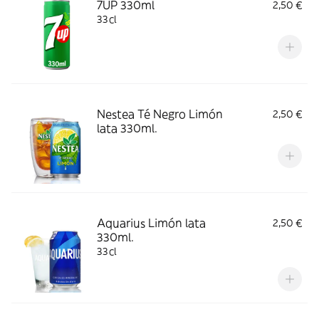
7UP 330ml
2,50 €
33cl
Nestea Té Negro Limón
2,50 €
lata 330ml.
Aquarius Limón lata
2,50 €
330ml.
33cl