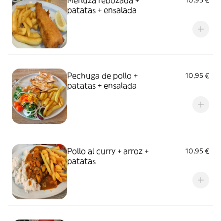
Merluza rebozada +
10,95 €
patatas + ensalada
Pechuga de pollo +
10,95 €
patatas + ensalada
Pollo al curry + arroz +
10,95 €
patatas