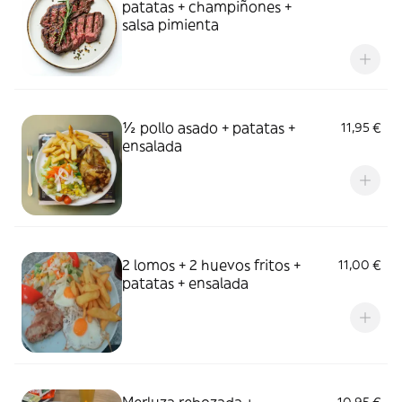
patatas + champiñones +
salsa pimienta
½ pollo asado + patatas +
11,95 €
ensalada
2 lomos + 2 huevos fritos +
11,00 €
patatas + ensalada