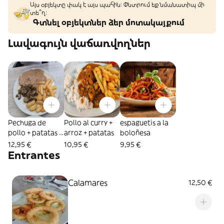
Այս օբյեկտը փակ է այս պահին: Փնտրում եք նմանատիպ մի
տե՞ղ։
Գտնել օբյեկտներ ձեր մոտակայքում
Լավագույն վաճառվողներ
Pechuga de
Pollo al curry +
espaguetis a la
pollo + patatas +
arroz + patatas
boloñesa
champiñones +
12,95 €
10,95 €
9,95 €
salsa pimienta
Entrantes
Calamares
12,50 €