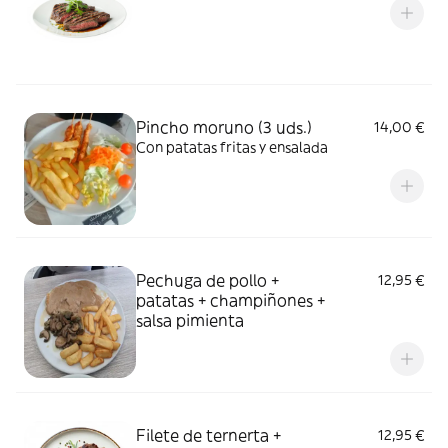
Pincho moruno (3 uds.)
14,00 €
Con patatas fritas y ensalada
Pechuga de pollo +
12,95 €
patatas + champiñones +
salsa pimienta
Filete de ternerta +
12,95 €