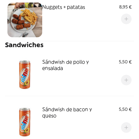
Nuggets + patatas
8,95 €
Sandwiches
Sándwish de pollo y
5,50 €
ensalada
Sándwish de bacon y
5,50 €
queso