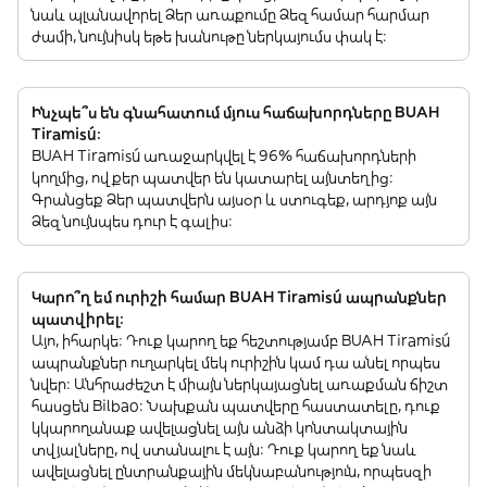
նաև պլանավորել Ձեր առաքումը Ձեզ համար հարմար
ժամի, նույնիսկ եթե խանութը ներկայումս փակ է:
Ինչպե՞ս են գնահատում մյուս հաճախորդները BUAH
Tiramisú:
BUAH Tiramisú առաջարկվել է 96% հաճախորդների
կողմից, ովքեր պատվեր են կատարել այնտեղից:
Գրանցեք Ձեր պատվերն այսօր և ստուգեք, արդյոք այն
Ձեզ նույնպես դուր է գալիս:
Կարո՞ղ եմ ուրիշի համար BUAH Tiramisú ապրանքներ
պատվիրել:
Այո, իհարկե: Դուք կարող եք հեշտությամբ BUAH Tiramisú
ապրանքներ ուղարկել մեկ ուրիշին կամ դա անել որպես
նվեր: Անհրաժեշտ է միայն ներկայացնել առաքման ճիշտ
հասցեն Bilbao: Նախքան պատվերը հաստատելը, դուք
կկարողանաք ավելացնել այն անձի կոնտակտային
տվյալները, ով ստանալու է այն: Դուք կարող եք նաև
ավելացնել ընտրանքային մեկնաբանություն, որպեսզի