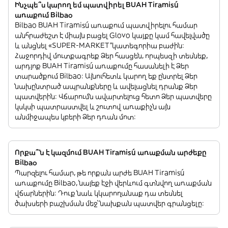
Ինչպե՞ս կարող եմ պատվիրել BUAH Tiramisú
առաքում Bilbao
Bilbao BUAH Tiramisú առաքում պատվիրելու համար
անհրաժեշտ է միայն բացել Glovo կայքը կամ հավելվածը
և անցնել «SUPER-MARKET”կատեգորիա բաժին:
Հաջորդիվ մուտքագրեք Ձեր հասցեն, որպեսզի տեսնեք,
արդյոք BUAH Tiramisú առաքումը հասանելի է Ձեր
տարածքում Bilbao: Այնուհետև կարող եք ընտրել Ձեր
նախընտրած ապրանքները և ավելացնել դրանք Ձեր
պատվերին: Վճարումն ավարտելուց հետո Ձեր պատվերը
կսկսի պատրաստվել և շուտով առաքիչն այն
անմիջապես կբերի Ձեր դռան մոտ:
Որքա՞ն է կազմում BUAH Tiramisú առաքման արժեքը
Bilbao
Պարզելու համար, թե որքան արժե BUAH Tiramisú
առաքումը Bilbao, նայեք էջի վերևում գտնվող առաքման
վճարներին: Դուք նաև կկարողանաք դա տեսնել
ծախսերի բաշխման մեջ՝ նախքան պատվեր գրանցելը: