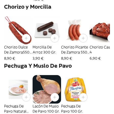
Chorizo y Morcilla
Chorizo Dulce
Morcilla De
Chorizo Picante
Chorizo Caser
De Zamora550
Arroz 300 Gr.
De Zamora 550
4
Gr.
Gr.
8,90 €
3,90 €
8,90 €
6,90 €
Pechuga Y Muslo De Pavo
Pechuga De
Lacón De Muslo
Pechuga De
Pavo Natural
De Pavo 100 Gr.
Pavo 100 Gr.