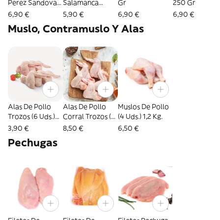
Perez Sandoval
Salamanca
Gr
250 Gr
250 Gr
Hinojosa 250 Gr
6,90 €
5,90 €
6,90 €
6,90 €
Muslo, Contramuslo Y Alas
Alas De Pollo
Alas De Pollo
Muslos De Pollo
Trozos (6 Uds.)
Corral Trozos (6
(4 Uds.) 1,2 Kg.
600 Gr.
Uds.) 900 Gr.
3,90 €
8,50 €
6,50 €
Pechugas