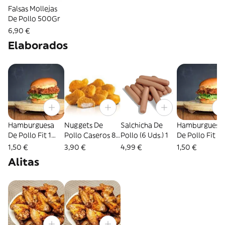
Falsas Mollejas
De Pollo 500Gr
6,90 €
Elaborados
Hamburguesa
Nuggets De
Salchicha De
Hamburguesa
De Pollo Fit 1
Pollo Caseros 8
Pollo (6 Uds.) 1
De Pollo Fit B
Unidad
Unidades
1 Unidad
1,50 €
3,90 €
4,99 €
1,50 €
Alitas