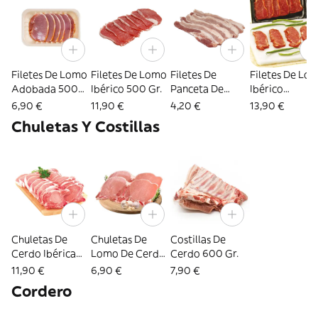
Filetes De Lomo
Filetes De Lomo
Filetes De
Filetes De Lo
Adobada 500
Ibérico 500 Gr.
Panceta De
Ibérico
Gr.
Cerdo 300 Gr.
Adobada 500
6,90 €
11,90 €
4,20 €
13,90 €
Gr.
Chuletas Y Costillas
Chuletas De
Chuletas De
Costillas De
Cerdo Ibérica
Lomo De Cerdo
Cerdo 600 Gr.
500 Gr.
500 Gr.
11,90 €
6,90 €
7,90 €
Cordero