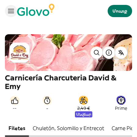
Մուտք
Carnicería Charcuteria David &
Emy
-
--
2,49 €
Prime
Անվճար
Filetes
Chuletón, Solomillo y Entrecot
Carne Pica