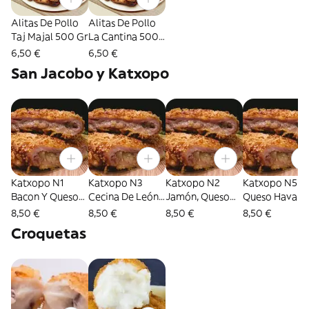
Alitas De Pollo
Alitas De Pollo
Taj Majal 500 Gr
La Cantina 500
Gr
6,50 €
6,50 €
San Jacobo y Katxopo
Katxopo N1
Katxopo N3
Katxopo N2
Katxopo N5
Bacon Y Queso
Cecina De León
Jamón, Queso
Queso Havarti
Havarti 350Gr
Y Rulo De Cabra
Havarti,
Edam, Rulo D
8,50 €
8,50 €
8,50 €
8,50 €
350 Gr
Rokefort Y
Cabra Y
Croquetas
Pimiento
Rokefort 350
Piquillo 350 Gr