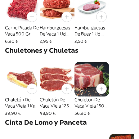
Carne Picada De
Hamburguesas
Hamburguesas
Vaca 500 Gr.
De Vaca 1 Ud.
De Buey 1 Ud.
180 Gr.
180 Gr.
6,90 €
2,95 €
3,50 €
Chuletones y Chuletas
Chuletón De
Chuletón De
Chuletón De
Vaca Vieja 1 Kg.
Vaca Vieja 1250
Vaca Vieja 1500
Kg.
Kg.
39,90 €
48,90 €
56,90 €
Cinta De Lomo y Panceta