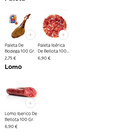
Paleta De
Paleta Ibérica
Bodega 100 Gr.
De Bellota 100
Gr.
2,75 €
6,90 €
Lomo
Lomo Iberico De
Bellota 100 Gr.
6,90 €