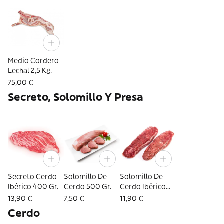
Medio Cordero
Lechal 2,5 Kg.
75,00 €
Secreto, Solomillo Y Presa
Secreto Cerdo
Solomillo De
Solomillo De
Ibérico 400 Gr.
Cerdo 500 Gr.
Cerdo Ibérico
500 Gr.
13,90 €
7,50 €
11,90 €
Cerdo