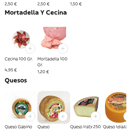
100 Gr.
2,50 €
2,50 €
1,50 €
Mortadella Y Cecina
Cecina 100 Gr.
Mortadella 100
Gr.
4,95 €
1,20 €
Quesos
Queso Gabino
Queso
Queso Iraty 250
Queso Idiazab