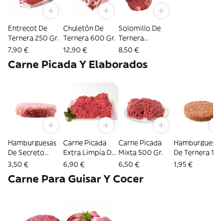
Entrecot De
Chuletón De
Solomillo De
Ternera 250 Gr.
Ternera 600 Gr.
Ternera
Medallones 180
7,90 €
12,90 €
8,50 €
Gr.
Carne Picada Y Elaborados
Hamburguesas
Carne Picada
Carne Picada
Hamburguesa
De Secreto
Extra Limpia De
Mixta 500 Gr.
De Ternera 1 U
Ibérico 1 Ud. 160
Ternera 500 Gr.
125 Gr.
3,50 €
6,90 €
6,50 €
1,95 €
Gr
Carne Para Guisar Y Cocer