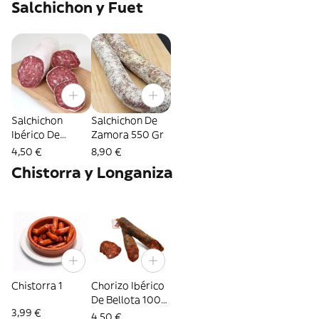
Salchichon y Fuet
Salchichon
Salchichon De
Ibérico De
Zamora 550 Gr
Bellota 100Gr
4,50 €
8,90 €
Chistorra y Longaniza
Chistorra 1
Chorizo Ibérico
De Bellota 100
3,99 €
Gr.
4,50 €