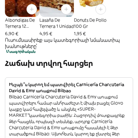
Albondigas De
Lasaña De
Donuts De Pollo
Ternera 12
Ternera 1 Unidad
100 Gr
Unidades
6,90 €
4,95 €
1,95 €
Ուսումնասիրեք այս կատեգորիայի նմանատիպ
խանութները՝
Մսագործական
Հաճախ տրվող հարցեր
Ինչպե՞ս կարող եմ պատվիրել Carnicería Charcuteria
David & Emy առաքում Bilbao
Bilbao Carnicería Charcuteria David & Emy առաքում
պատվիրելու համար անհրաժեշտ է միայն բացել Glovo
կայքը կամ հավելվածը և անցնել «SUPER-
MARKET”կատեգորիա բաժին: Հաջորդիվ մուտքագրեք
Ձեր հասցեն, որպեսզի տեսնեք, արդյոք Carnicería
Charcuteria David & Emy առաքումը հասանելի է Ձեր
տարածքում Bilbao: Այնուհետև կարող եք ընտրել Ձեր