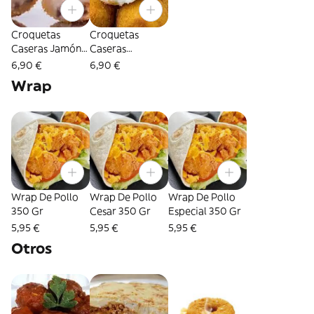
Croquetas
Croquetas
Caseras Jamón
Caseras
Ibérico 10
Idiazabal 10
6,90 €
6,90 €
Unidades
Unidades
Wrap
Wrap De Pollo
Wrap De Pollo
Wrap De Pollo
350 Gr
Cesar 350 Gr
Especial 350 Gr
5,95 €
5,95 €
5,95 €
Otros