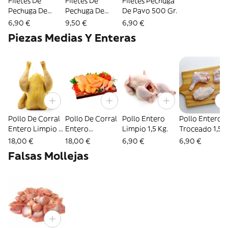
Filetes De
Filetes De
Filetes Pechuga
Pechuga De
Pechuga De
De Pavo 500 Gr.
Pollo 600 Gr.
Pollo Corral
6,90 €
9,50 €
6,90 €
600 Gr.
Piezas Medias Y Enteras
Pollo De Corral
Pollo De Corral
Pollo Entero
Pollo Entero
Entero Limpio 2
Entero
Limpio 1,5 Kg.
Troceado 1,5 K
Kg.
Troceado 2 Kg.
18,00 €
18,00 €
6,90 €
6,90 €
Falsas Mollejas