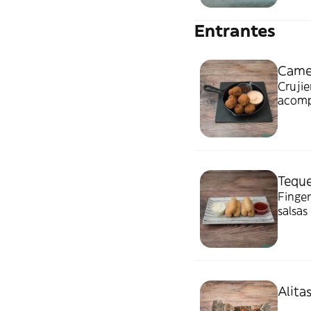
Entrantes
Camel
Cruji
acomp
cervez
Tequ
Finger
salsas
Alita