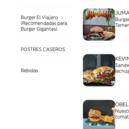
JUMA
Burger El Viajero
Burge
(Recomendadas para
Terne
Burger Gigantes)
Nuestr
Bacón,
PATAT
POSTRES CASEROS
KEVI
Sandw
Bebidas
lechug
cremo
espon
patata
OBEL
Nuestra
tomate
baconesa y
FRITA