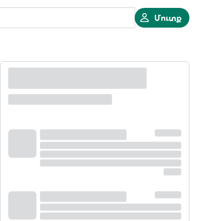
Մուտք