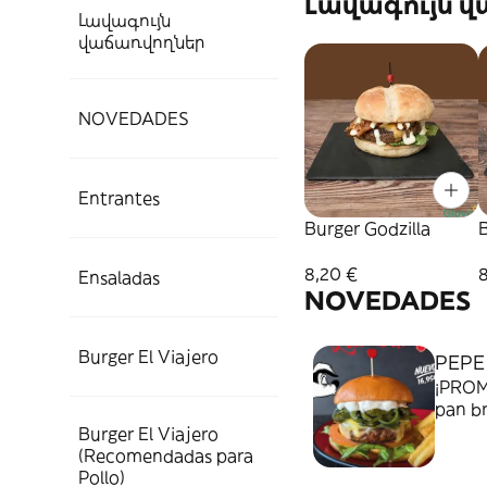
Լավագույն 
Լավագույն
վաճառվողներ
NOVEDADES
Entrantes
Burger Godzilla
B
8,20 €
Ensaladas
NOVEDADES
Burger El Viajero
PEPE
¡PROMO
pan br
salsa pe
Burger El Viajero
bebida
(Recomendadas para
Pollo)