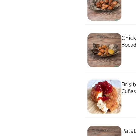
Chic
Bocado
Brisit
Cuñas
Patat