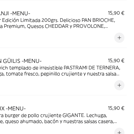
NJI -MENU-
15,90 €
r Edición Limitada 200grs. Delicioso PAN BRIOCHE,
ra Premium, Quesos CHEDDAR y PROVOLONE,
as salsas caseras de Barbacoa Miel y Jumanji Secreta,
 Cebolla pochada, Lechuga y Pepinillo. Servida con
AS FRITAS y BEBIDA.
N GÜILIS -MENU-
15,90 €
ich templado de irresistible PASTRAMI DE TERNERA,
a, tomate fresco, pepinillo crujiente y nuestra salsa
sa de mostaza ancienne con un toque dulce,en un
joso y suave pan estilo brioche. Acompañado de
s fritas y bebida.
IX -MENU-
15,90 €
 burger de pollo crujiente GIGANTE. Lechuga,
, queso ahumado, bacón y nuestras salsas casera,
 confitura de pepinillo. Servida con PATATAS
S y BEBIDA.