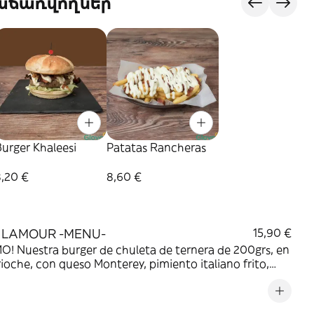
վաճառվողներ
urger Khaleesi
Patatas Rancheras
8,20 €
8,60 €
 LAMOUR -MENU-
15,90 €
! Nuestra burger de chuleta de ternera de 200grs, en
ioche, con queso Monterey, pimiento italiano frito,
pinesa y tomate y lechuga frescos. Incluye patatas y
.