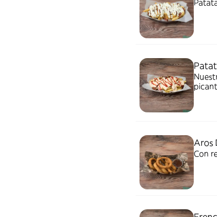
Patata
Patat
Nuestr
pican
Aros 
Con re
Frenc