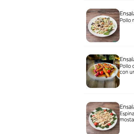
Ensal
Pollo 
Ensa
Pollo 
con u
Ensal
Espina
mosta