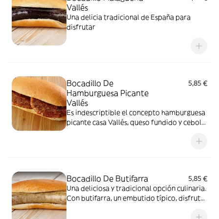
Vallés
Una delicia tradicional de España para
disfrutar
Bocadillo De
5,85 €
Hamburguesa Picante
Vallés
Es indescriptible el concepto hamburguesa
picante casa Vallés, queso fundido y cebolla
confitada
Bocadillo De Butifarra
5,85 €
Una deliciosa y tradicional opción culinaria.
Con butifarra, un embutido típico, disfruta
de sabores auténticos