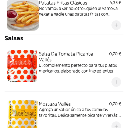
Patatas Fritas Clásicas
4,35 €
No vamos a ser nosotros quien le vamos a
negar a nadie unas patatas fritas con
kétchup
Salsas
Salsa De Tomate Picante
0,70 €
Vallés
El complemento perfecto para tus platos
mexicanos, elaborado con ingredientes
frescos y un toque picante inigualable
Mostaza Vallés
0,70 €
Agrega un sabor único a tus comidas
favoritas. Delicadamente picante y versátil
para cualquier plato