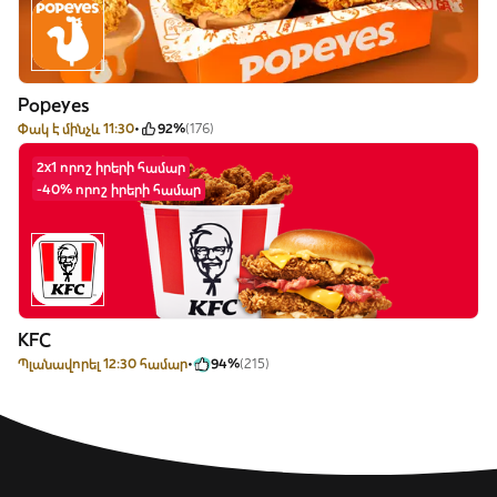
Popeyes
Փակ է մինչև 11:30
92%
(176)
2x1 որոշ իրերի համար
-40% որոշ իրերի համար
KFC
Պլանավորել 12:30 համար
94%
(215)