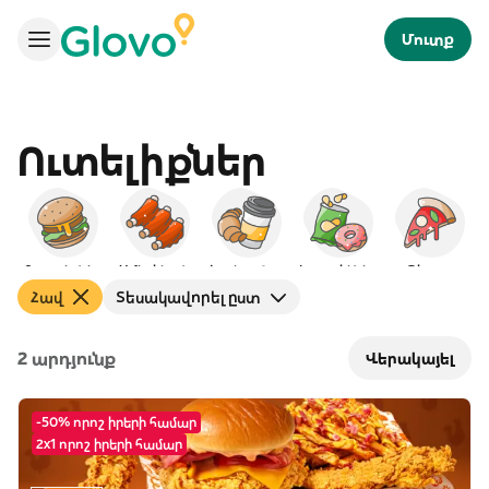
Մուտք
Ուտելիքներ
Բուրգերներ
Ամերիկյան
Նախաճաշ
Խորտիկներ
Պիցցա
Հավ
Տեսակավորել ըստ
2 արդյունք
Վերակայել
-50% որոշ իրերի համար
2x1 որոշ իրերի համար