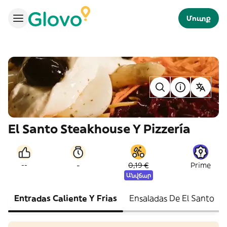
Մուտք
El Santo Steakhouse Y Pizzería
-
--
0,19 €
Prime
Անվճար
Entradas Caliente Y Frias
Ensaladas De El Santo