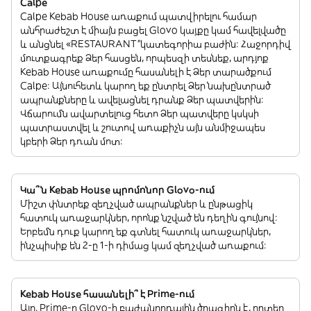
Calpe
Calpe Kebab House առաքում պատվիրելու համար
անհրաժեշտ է միայն բացել Glovo կայքը կամ հավելվածը
և անցնել «RESTAURANT”կատեգորիա բաժին: Հաջորդիվ
մուտքագրեք Ձեր հասցեն, որպեսզի տեսնեք, արդյոք
Kebab House առաքումը հասանելի է Ձեր տարածքում
Calpe: Այնուհետև կարող եք ընտրել Ձեր նախընտրած
ապրանքները և ավելացնել դրանք Ձեր պատվերին:
Վճարումն ավարտելուց հետո Ձեր պատվերը կսկսի
պատրաստվել և շուտով առաքիչն այն անմիջապես
կբերի Ձեր դռան մոտ:
Կա՞ն Kebab House պրոմոնոր Glovo-ում
Միշտ փնտրեք զեղչված ապրանքներ և ընթացիկ
հատուկ առաջարկներ, որոնք նշված են դեղին գույնով:
Երբեմն դուք կարող եք գտնել հատուկ առաջարկներ,
ինչպիսիք են 2-ը 1-ի դիմաց կամ զեղչված առաքում:
Kebab House հասանելի՞ է Prime-ում
Այո. Prime-ը Glovo-ի բաժանորդային ծրագիրն է, որտեղ