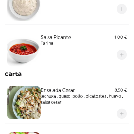
Salsa Picante
1,00 €
Tarina
carta
Ensalada Cesar
8,50 €
lechuga , queso ,pollo , picatostes , huevo ,
salsa cesar