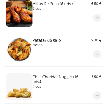
Alitas De Pollo (6 uds.)
6,50 €
6 uds
Patatas de gajo
6,00 €
racion
Chilli Cheddar Nuggets (6
5,50 €
uds.)
6 uds