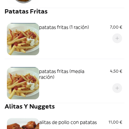
Patatas Fritas
patatas fritas (1 ración)
7,00 €
patatas fritas (media
4,50 €
ración)
Alitas Y Nuggets
alitas de pollo con patatas
11,00 €