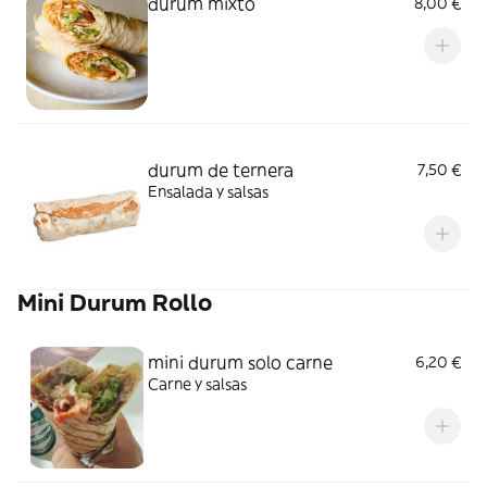
durum mixto
8,00 €
durum de ternera
7,50 €
Ensalada y salsas
Mini Durum Rollo
mini durum solo carne
6,20 €
Carne y salsas