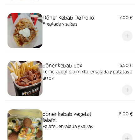
Döner Kebab De Pollo
7,00 €
Ensalada y salsas
döner kebab box
6,50 €
Ternera, pollo o mixto, ensalada y patatas o
arroz
döner kebab vegetal
6,00 €
falafel
Falafel, ensalada y salsas