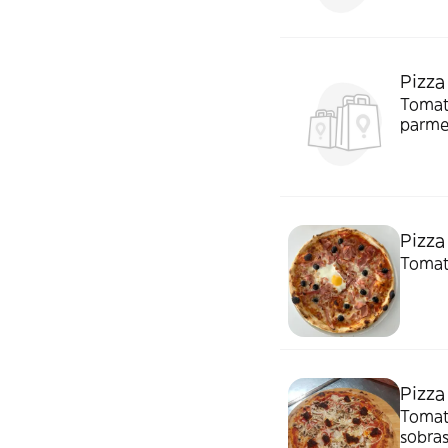
Pizza
Tomate
parme
Pizza
Tomate
Pizza
Tomate
sobras