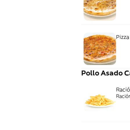
Pizza
Pollo Asado C
Ració
Ración