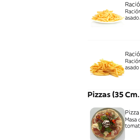
Ració
Ración
asado
Ració
Ración
asado
Pizzas (35 Cm.
Pizza
Masa d
tomate
vinag