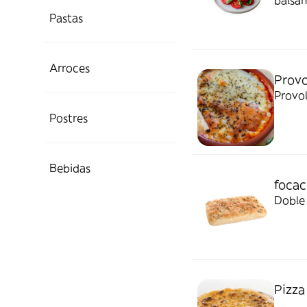
balsám
Pastas
Arroces
Provo
Provo
Postres
Bebidas
focac
Doble
Pizza