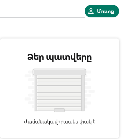
Մուտք
Ձեր պատվերը
Ժամանակավորապես փակ է