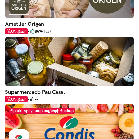
Ametller Origen
Անվճար
96%
(162)
Supermercado Pau Casal
Անվճար
--
Պրոմո որոշ ապրանքների համար