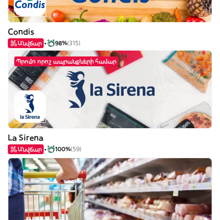
Condis
Անվճար
98%
(315)
Պրոմո որոշ ապրանքների համար
La Sirena
Անվճար
100%
(59)