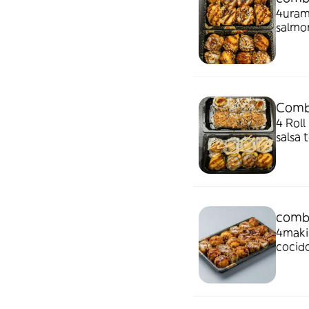
4uramaki
salmon y agucate 4ma
cocid
Combo
4 Roll pa
salsa teriyaki, 4 langostin
crispy
combo
4maki
cocid