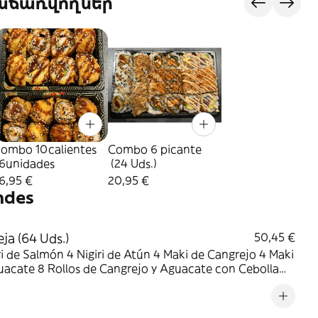
վաճառվողներ
combo 10calientes
Combo 6 picante
16unidades
(24 Uds.)
6,95 €
20,95 €
ndes
ja (64 Uds.)
50,45 €
ri de Salmón 4 Nigiri de Atún 4 Maki de Cangrejo 4 Maki
uacate 8 Rollos de Cangrejo y Aguacate con Cebolla
nte 8 Rollos de Salmón y Aguacate 8 Rollos de Atún y
ate 8 Uramaki de Pato 8 Uramaki de Pollo 8 Uramaki
ngostinos