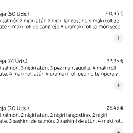
ja (50 Uds.)
40,95 €
ri salmón 2 nigiri atún 2 nigiri langostino 4 maki roll de
te 4 maki roll de cangrejo 8 uramaki roll salmón seco
aki roll atún seco 4 salmón y aguacate roll 4 atún y
te 8 pollo rebozado con cebolla crujiente 4 crispy
n
ja (41 Uds.)
32,95 €
 atún, 3 pez mantequilla, 4 maki roll
i roll pepino tempura y
 seco, 4 uramaki roll pepino tempura y atún seco, 4
oll 4 langostino roll 8 salmón y aguacate con salmón
a
ja (30 Uds.)
25,45 €
ón, 2 nigiri atún, 2 nigiri langostino, 2 nigiri
imi de atún, 4 maki roll
de salmón, 4 maki roll de atún, 4 pato roll 4 langostino roll