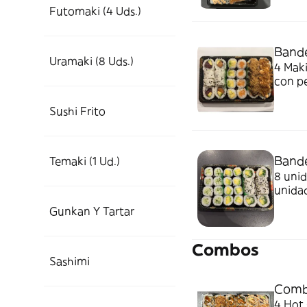
Futomaki (4 Uds.)
Bande
Uramaki (8 Uds.)
4 Maki roll de sa
con pepin
pepino tempu
y agua
Sushi Frito
Bande
Temaki (1 Ud.)
8 unid
unida
Gunkan Y Tartar
Combos
Sashimi
Combo
4 Hot salmón 