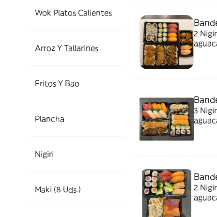
Wok Platos Calientes
Bande
2 Nigi
aguaca
Arroz Y Tallarines
8 uram
aguaca
salmó
Fritos Y Bao
Bande
3 Nigiri salmón, 3 nigiri
Plancha
aguacate, 4 maki roll atún 4 uramak
salmón
pato r
encim
Nigiri
Bande
2 Nigiri salm
Maki (8 Uds.)
aguacate, 3 sashimi de salmón, 3 sash