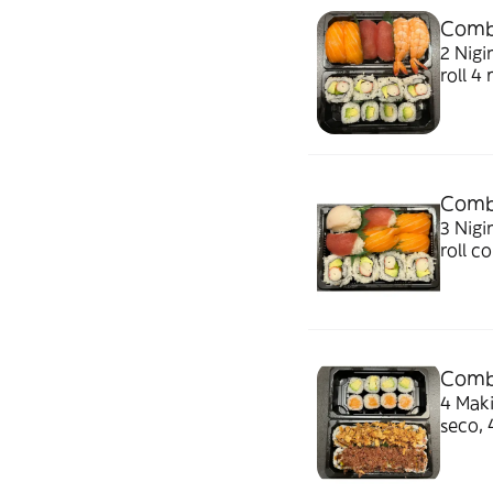
Combo
2 Nigiri salmón, 2 nigiri 
rol
Combo
3 Nigiri salmón, 2 nigiri
roll c
Combo
4 Maki salmón, 4 maki 