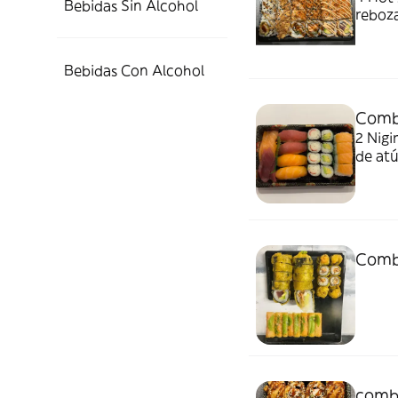
Bebidas Sin Alcohol
rebozado con
crujie
picant
Bebidas Con Alcohol
Combo
2 Nigiri salmón, 2 nigiri
de atún, 4 maki cangrejo, 4 maki aguaca
salmó
Combo
combo