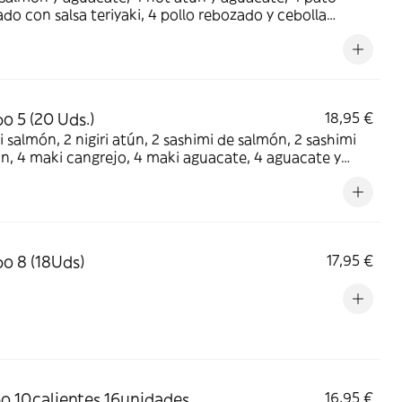
 salsa teriyaki, 4 pollo rebozado y cebolla
nte y salsa teriyaki, 8 roll de pepino salmón cocido y
e con salsa teriyaki y salsa rosa
 5 (20 Uds.)
18,95 €
 atún, 2 sashimi de salmón, 2 sashimi
te, 4 aguacate y
n por encima
 8 (18Uds)
17,95 €
 10calientes 16unidades
16,95 €