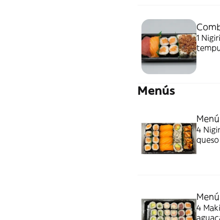
Combo
1 Nigiri Salmón, 1 nig
tempu
Menús
Menú 
4 Nigi
queso 4 agua
con sa
Menú 
4 Maki
aguaca