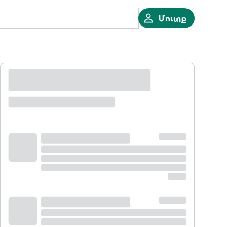
Մուտք