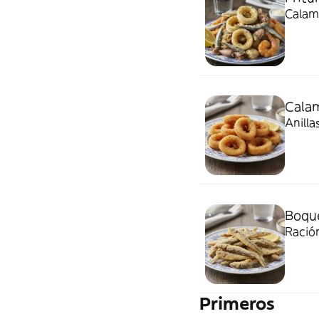
Calama
Calam
Anilla
Boque
Ració
Primeros