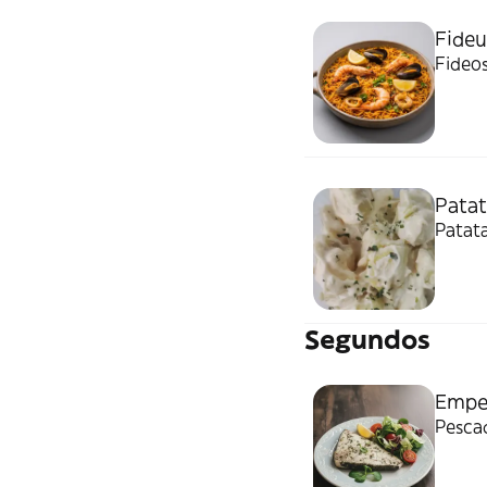
Fideu
Fideos
Patata
Segundos
Emper
Pesca