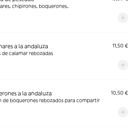
res, chipirones, boquerones,.
ares a la andaluza
11,50 €
s de calamar rebozadas
rones a la andaluza
10,50 €
n de boquerones rebozados para compartir