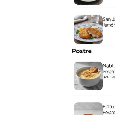
San 
Jamón 
Postre
Natil
Postre
azúcar
Flan 
Postre