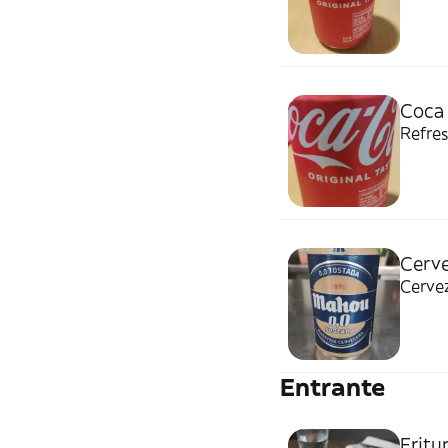
Coca 
Refres
Cerve
Cervez
Entrante
Fritu