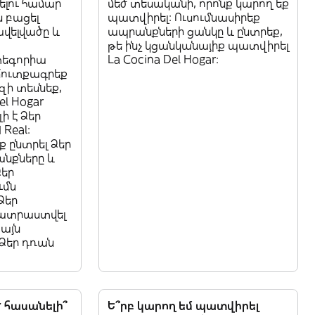
լու համար
մեծ տեսականի, որոնք կարող եք
ն բացել
պատվիրել: Ուսումնասիրեք
ավելվածը և
ապրանքների ցանկը և ընտրեք,
թե ինչ կցանկանայիք պատվիրել
տեգորիա
La Cocina Del Hogar:
մուտքագրեք
զի տեսնեք,
el Hogar
ի է Ձեր
Real:
ք ընտրել Ձեր
նքները և
Ձեր
ւմն
Ձեր
պատրաստվել
 այն
Ձեր դռան
ar հասանելի՞
Ե՞րբ կարող եմ պատվիրել