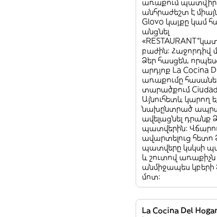
առաքում պատվիրե
անհրաժեշտ է միայ
Glovo կայքը կամ հ
անցնել
«RESTAURANT”կա
բաժին: Հաջորդիվ 
Ձեր հասցեն, որպես
արդյոք La Cocina D
առաքումը հասանել
տարածքում Ciudad 
Այնուհետև կարող ե
նախընտրած ապրա
ավելացնել դրանք 
պատվերին: Վճարո
ավարտելուց հետո 
պատվերը կսկսի 
և շուտով առաքիչն
անմիջապես կբերի 
մոտ:
La Cocina Del Hog