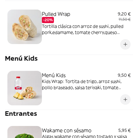
Pulled Wrap
9,20 €
11,50 €
-20%
Tortilla clásica con arroz de sushi, pulled
pork,edamame, tomate cherry,queso
crema, crujientes chips y salsa spicy-mayo
Menú Kids
Menú Kids
9,50 €
Kids Wrap: Tortita de trigo, arroz sushi,
pollo braseado, salsa teriyaki, tomate
cherry, maíz, queso crema y crujiente de
tempura + Botellin de agua + Fruta a elegir
Entrantes
Wakame con sésamo
5,95 €
Algas wakame con sésamo tostado y salsa