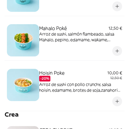
pepino, sésamo.
Mahalo Poké
12,50 €
Arroz de sushi, salmón flambeado, salsa
Mahalo, pepino, edamame, wakame,
sésamo y crujiente de tempura
Hoisin Poke
10,00 €
12,50 €
-20%
Arroz de sushi con pollo crunchy, salsa
hoisin, edamame, brotes de soja,zanahoria,
piña y coco rallado.
Crea