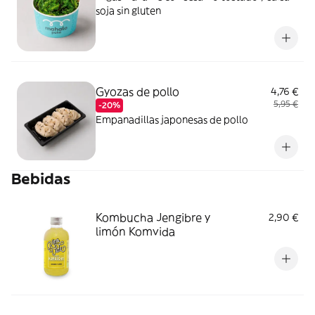
soja sin gluten
Gyozas de pollo
4,76 €
5,95 €
-20%
Empanadillas japonesas de pollo
Bebidas
Kombucha Jengibre y
2,90 €
limón Komvida