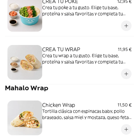
CREA TU POKE
12,95 €
Crea tu poke a tu gusto. Elige tu base,
proteína y salsa favoritas y completa tu
poké añadiendo deliciosos toppings y
complementos.
CREA TU WRAP
11,95 €
Crea tu wrap a tu gusto. Elige tu base,
proteína y salsa favoritas y completa tu
poké añadiendo deliciosos toppings y
complementos.
Mahalo Wrap
Chicken Wrap
11,50 €
Tortilla clásica con espinacas baby, pollo
braseado, salsa miel y mostaza, queso feta,
tomate cherry y cebolla crujiente.