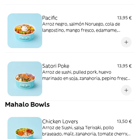
Pacific
13,95 €
Arroz negro, salmón Noruego, cola de
langostino, mango fresco, edamame,
tomate Cherry, queso crema, sésamo y
salsa mahalo
Satori Poke
13,95 €
Arroz de sushi, pulled pork, huevo
marinado en soja, zanahoria, pepino fresco,
cebolla roja, wakame y cacahuete tostado,
con salsa satay.
Mahalo Bowls
Chicken Lovers
13,50 €
Arroz de Sushi, salsa Teriyaki, pollo
braseado, maíz, zanahoria, tomate cherry,