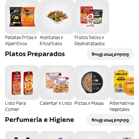
Patatas Fritas y
Aceitunas y
Frutos Secos y
Aperitivos
Encurtidos
Deshidratados
Platos Preparados
Ցույց տալ բոլորը
Listo Para
Calentar y Listo
Pizzas y Masas
Alternativas
Comer
Vegetales
Perfumería e Higiene
Ցույց տալ բոլորը