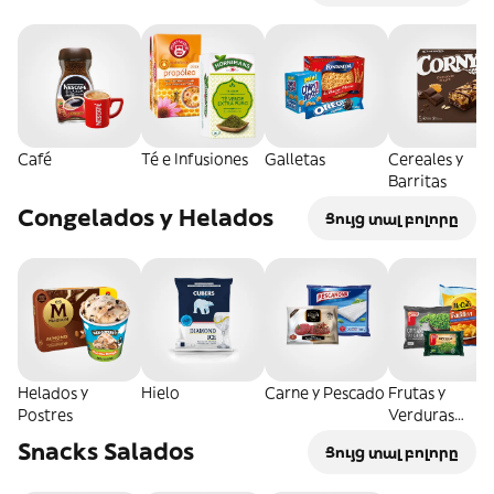
Café
Té e Infusiones
Galletas
Cereales y
Barritas
Congelados y Helados
Ցույց տալ բոլորը
Helados y
Hielo
Carne y Pescado
Frutas y
Postres
Verduras
Congeladas
Snacks Salados
Ցույց տալ բոլորը