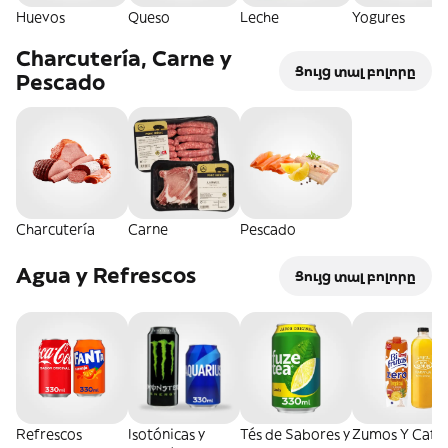
Huevos
Queso
Leche
Yogures
Charcutería, Carne y
Ցույց տալ բոլորը
Pescado
Charcutería
Carne
Pescado
Agua y Refrescos
Ցույց տալ բոլորը
Refrescos
Isotónicas y
Tés de Sabores y
Zumos Y Café