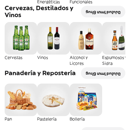
Energéticas
Funcionales
Cervezas, Destilados y
Ցույց տալ բոլորը
Vinos
Cervezas
Vinos
Alcohol y
Espumosos y
Licores
Sidra
Panadería y Repostería
Ցույց տալ բոլորը
Pan
Pastelería
Bollería