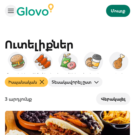
Մուտք
Ուտելիքներ
Բուրգերներ
Ամերիկյան
Խորտիկներ
Նախաճաշ
Հավ
Իսպանական
Տեսակավորել ըստ
3 արդյունք
Վերակայել