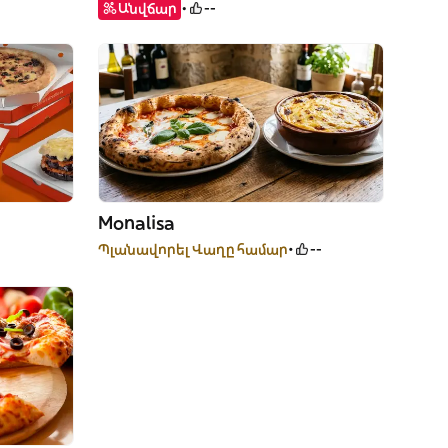
Անվճար
--
Monalisa
Պլանավորել Վաղը համար
--