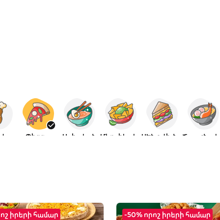
վ
Պիցցա
Ասիական
Մեքսիկական
ՍԵնդվիչներ
Ճա
րոշ իրերի համար
-50% որոշ իրերի համար