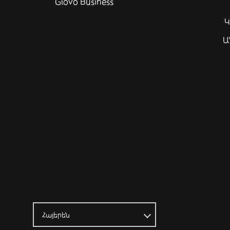
Glovo Business
Կ
Ա