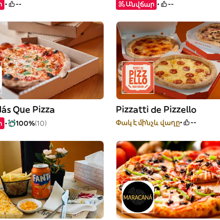
ր
--
Անվճար
--
ás Que Pizza
Pizzatti de Pizzello
Փակ է մինչև վաղը
--
ր
100%
(10)