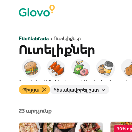
Fuenlabrada
Ուտելիքներ
Ուտելիքներ
Բուրգերներ
Ամերիկյան
Խորտիկներ
Նախաճաշ
Հա
Պիցցա
Տեսակավորել ըստ
23 արդյունք
-30% ո