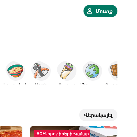
Մուտք
պոնական
Արաբական
Սուշի
Քյաբաբ
Միջազգային
Քաղցրավենիք
Վերակայել
-50% որոշ իրերի համար