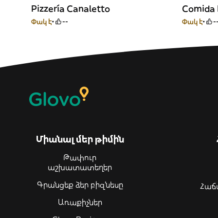
Pizzería Canaletto
Comida 
Փակ է
--
Փակ է
-
Միանալ մեր թիմին
Թափուր
աշխատատեղեր
Գրանցեք ձեր բիզնեսը
Հաճ
Առաքիչներ