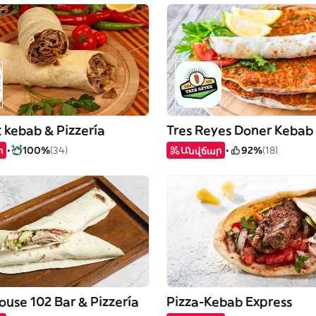
 kebab & Pizzería
ր
100%
(34)
Անվճար
92%
(18)
use 102 Bar & Pizzería
Pizza-Kebab Express