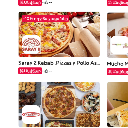
Անվճար
--
Անվճա
-10% ողջ ճաշացանկը
Saray 2 Kebab ,Pizzas y Pollo Asado
Mucho M
Անվճար
--
Անվճա