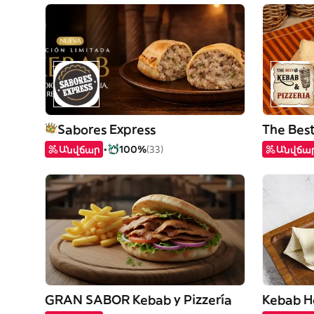
Sabores Express
The Best
Անվճար
100%
(33)
Անվճա
GRAN SABOR Kebab y Pizzería
Kebab Ho