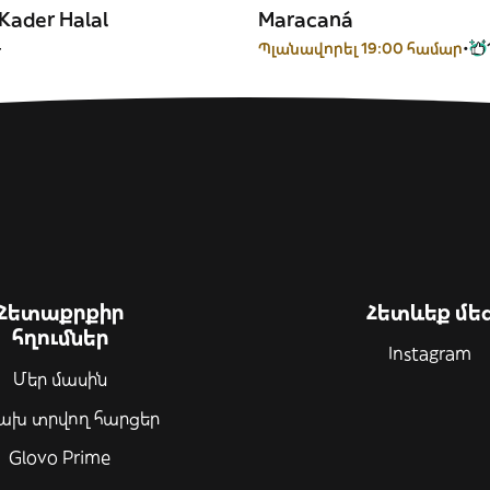
Kader Halal
Maracaná
-
Պլանավորել 19:00 համար
Հետաքրքիր
Հետևեք մե
հղումներ
Instagram
Մեր մասին
ախ տրվող հարցեր
Glovo Prime