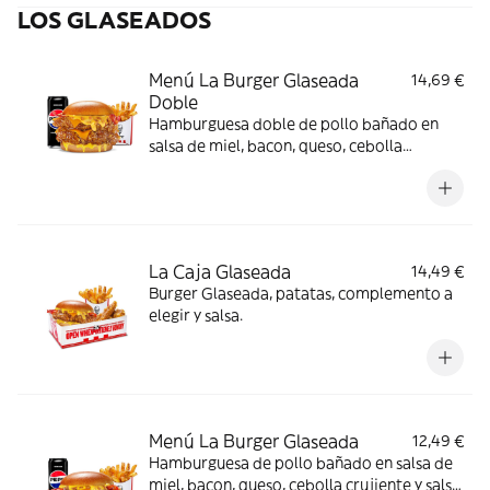
LOS GLASEADOS
Menú La Burger Glaseada
14,69 €
Doble
Hamburguesa doble de pollo bañado en
salsa de miel, bacon, queso, cebolla
crujiente y salsa de mostaza y miel en pan
brioche. Incluye patatas y bebida
La Caja Glaseada
14,49 €
Burger Glaseada, patatas, complemento a
elegir y salsa.
Menú La Burger Glaseada
12,49 €
Hamburguesa de pollo bañado en salsa de
miel, bacon, queso, cebolla crujiente y salsa