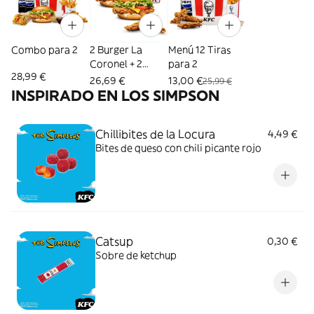
Combo para 2
2 Burger La
Menú 12 Tiras
Coronel + 2
para 2
28,99 €
Patatas + 2 Tiras
26,69 €
13,00 €
25,99 €
INSPIRADO EN LOS SIMPSON
Chillibites de la Locura
4,49 €
Bites de queso con chili picante rojo
Catsup
0,30 €
Sobre de ketchup