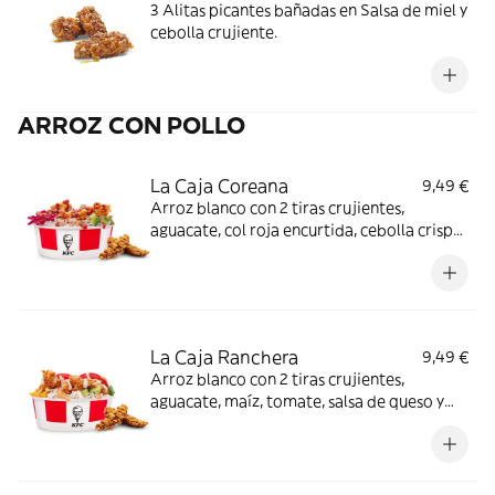
3 Alitas picantes bañadas en Salsa de miel y
cebolla crujiente.
ARROZ CON POLLO
La Caja Coreana
9,49 €
Arroz blanco con 2 tiras crujientes,
aguacate, col roja encurtida, cebolla crispy
y salsa BBQ coreana + Complemento a
elegir
La Caja Ranchera
9,49 €
Arroz blanco con 2 tiras crujientes,
aguacate, maíz, tomate, salsa de queso y
salsa ranchera + Complemento a elegir.