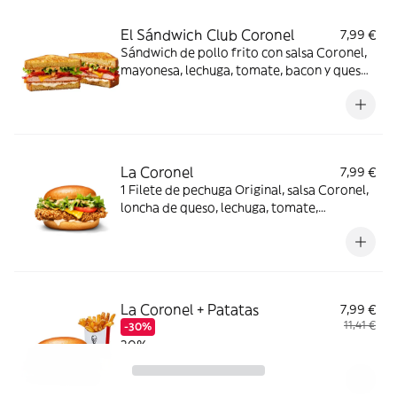
El Sándwich Club Coronel
7,99 €
Sándwich de pollo frito con salsa Coronel,
mayonesa, lechuga, tomate, bacon y queso,
en pan de sándwich brioche.
La Coronel
7,99 €
1 Filete de pechuga Original, salsa Coronel,
loncha de queso, lechuga, tomate,
mayonesa y pan brioche
La Coronel + Patatas
7,99 €
11,41 €
-30%
30%