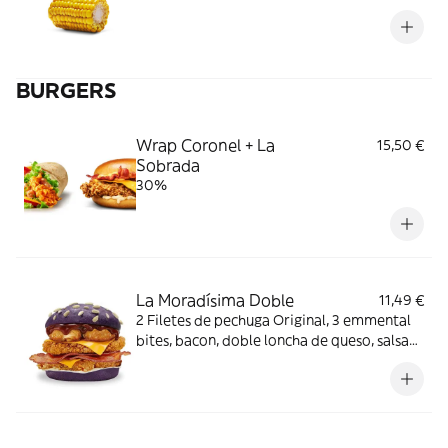
BURGERS
Wrap Coronel + La
15,50 €
Sobrada
30%
La Moradísima Doble
11,49 €
2 Filetes de pechuga Original, 3 emmental
bites, bacon, doble loncha de queso, salsa
BBQ, mayonesa y pan morado