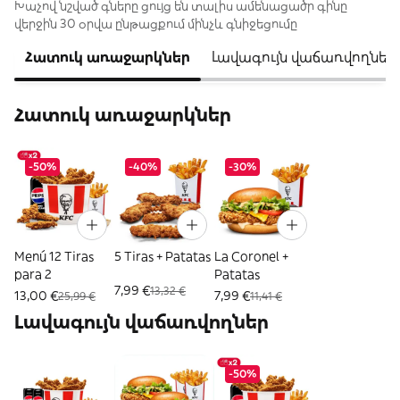
Խաչով նշված գները ցույց են տալիս ամենացածր գինը
վերջին 30 օրվա ընթացքում մինչև գնիջեցումը
Հատուկ առաջարկներ
Լավագույն վաճառվողներ
Հատուկ առաջարկներ
-50%
-40%
-30%
Menú 12 Tiras
5 Tiras + Patatas
La Coronel +
para 2
Patatas
7,99 €
13,32 €
13,00 €
7,99 €
25,99 €
11,41 €
Լավագույն վաճառվողներ
-50%