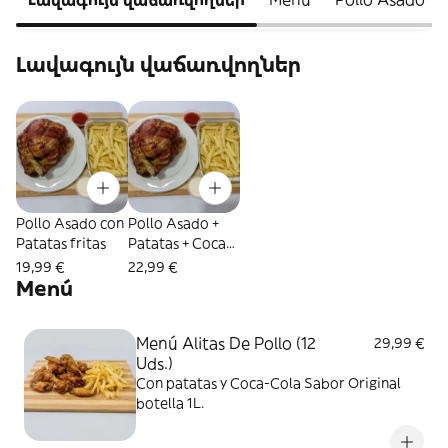
Լավագույն վաճառվողներ
Pollo Asado con
Pollo Asado +
Patatas fritas
Patatas + Coca-
Cola Sabor
19,99 €
22,99 €
Original botella
Menú
1L.
Menú Alitas De Pollo (12
29,99 €
Uds.)
Con patatas y Coca-Cola Sabor Original
botella 1L.