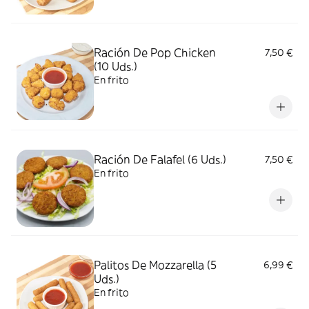
Ración De Pop Chicken
7,50 €
(10 Uds.)
En frito
Ración De Falafel (6 Uds.)
7,50 €
En frito
Palitos De Mozzarella (5
6,99 €
Uds.)
En frito