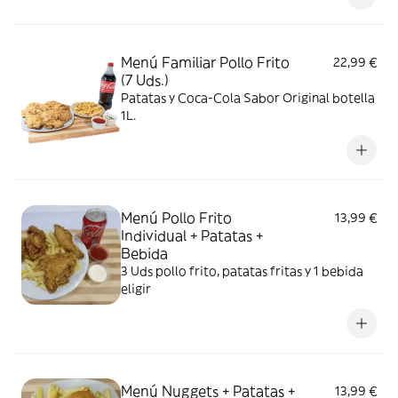
Menú Familiar Pollo Frito
22,99 €
(7 Uds.)
Patatas y Coca-Cola Sabor Original botella
1L.
Menú Pollo Frito
13,99 €
Individual + Patatas +
Bebida
3 Uds pollo frito, patatas fritas y 1 bebida
eligir
Menú Nuggets + Patatas +
13,99 €