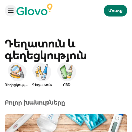
Մուտք
Դեղատուն և
գեղեցկություն
Գեղեցկություն
Դեղատուն
CBD
Բոլոր խանութները