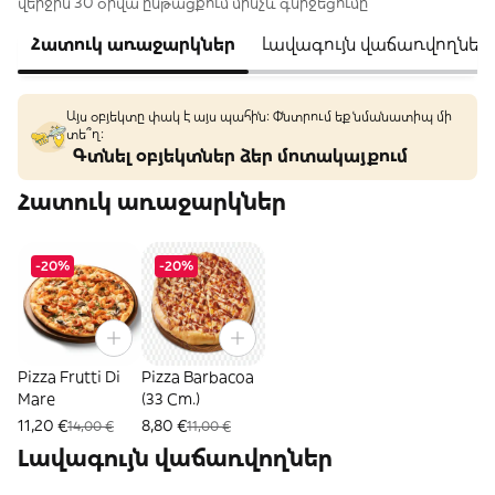
վերջին 30 օրվա ընթացքում մինչև գնիջեցումը
Հատուկ առաջարկներ
Լավագույն վաճառվողներ
Այս օբյեկտը փակ է այս պահին: Փնտրում եք նմանատիպ մի
տե՞ղ։
Գտնել օբյեկտներ ձեր մոտակայքում
Հատուկ առաջարկներ
-20%
-20%
Pizza Frutti Di
Pizza Barbacoa
Mare
(33 Cm.)
11,20 €
8,80 €
14,00 €
11,00 €
Լավագույն վաճառվողներ