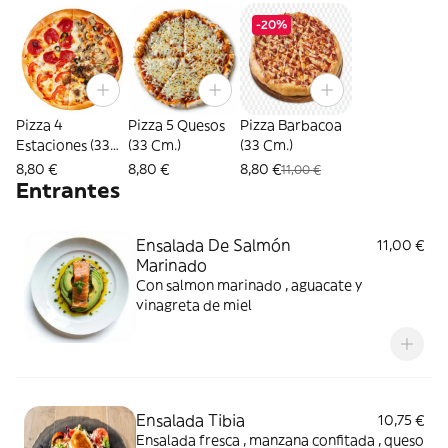
-20%
Pizza 4
Pizza 5 Quesos
Pizza Barbacoa
Estaciones (33
(33 Cm.)
(33 Cm.)
Cm.)
8,80 €
8,80 €
8,80 €
11,00 €
Entrantes
Ensalada De Salmón
11,00 €
Marinado
Con salmon marinado , aguacate y
vinagreta de miel
Ensalada Tibia
10,75 €
Ensalada fresca , manzana confitada , queso