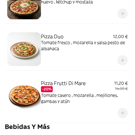
huevo , kétchup y mostaza
Pizza Duo
12,00 €
Tomate fresco , mozarella y salsa pesto de
albahaca
Pizza Frutti Di Mare
11,20 €
14,00 €
-20%
Tomate casero , mozarella , mejillones,
gambas y atún
Bebidas Y Más