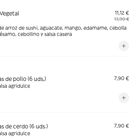
Vegetal
11,12 €
13,90 €
e arroz de sushi, aguacate, mango, edamame, cebolla
 sésamo, cebollino y salsa casera
s de pollo (6 uds,)
7,90 €
lsa agridulce
s de cerdo (6 uds.)
7,90 €
lsa agridulce