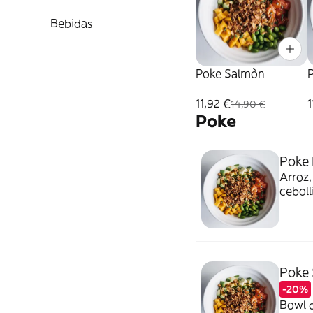
Bebidas
Poke Salmòn
P
11,92 €
1
14,90 €
Poke
Poke
Arroz,
ceboll
Poke
-20%
Bowl d