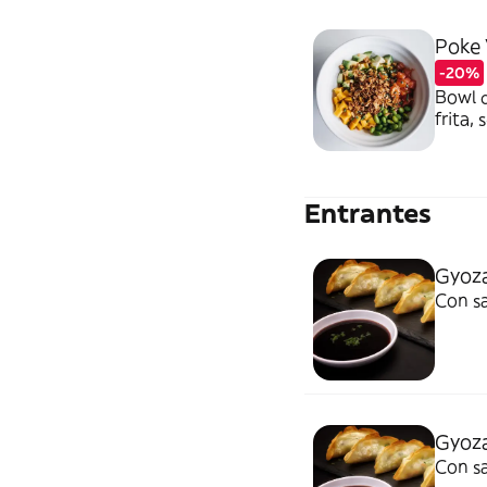
Poke 
-20%
Bowl d
frita,
Entrantes
Gyoza
Con sa
Gyoza
Con sa