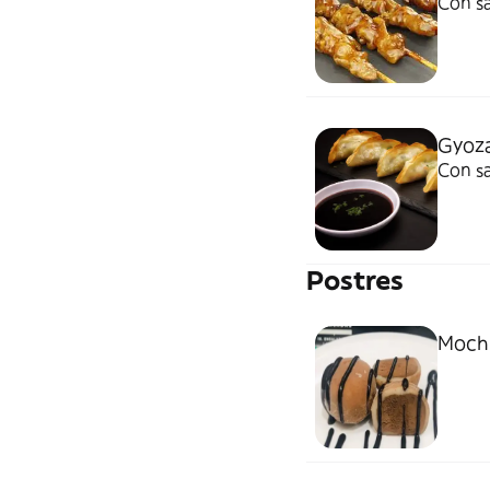
Con sa
Gyoza
Con sa
Postres
Mochi