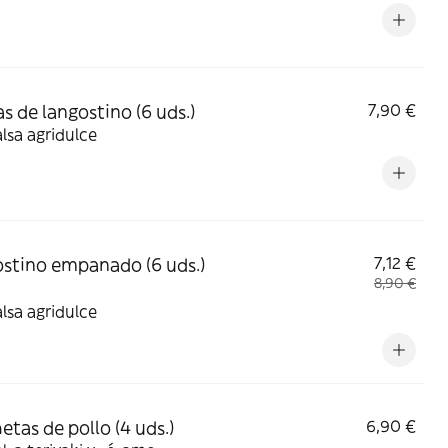
s de langostino (6 uds.)
7,90 €
lsa agridulce
stino empanado (6 uds.)
7,12 €
8,90 €
lsa agridulce
etas de pollo (4 uds.)
6,90 €