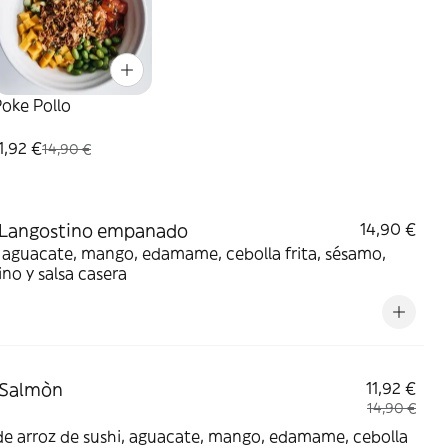
oke Pollo
1,92 €
14,90 €
 Langostino empanado
14,90 €
 aguacate, mango, edamame, cebolla frita, sésamo,
ino y salsa casera
 Salmòn
11,92 €
14,90 €
e arroz de sushi, aguacate, mango, edamame, cebolla