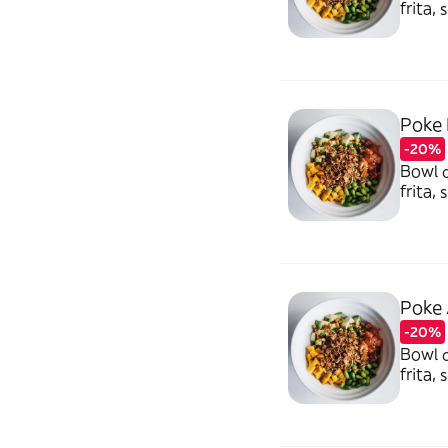
frita,
Poke 
-20%
Bowl d
frita,
Poke
-20%
Bowl d
frita,