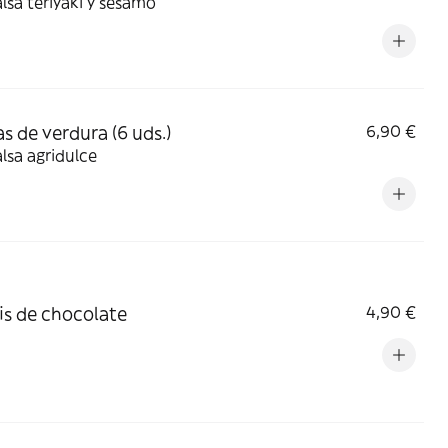
lsa teriyaki y sésamo
s de verdura (6 uds.)
6,90 €
lsa agridulce
s de chocolate
4,90 €