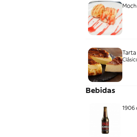
Mochi
Tarta
Clási
Bebidas
1906 