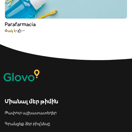
Parafarmacia
Փակ է
--
Միանալ մեր թիմին
Թափուր աշխատատեղեր
Գրանցեք ձեր բիզնեսը