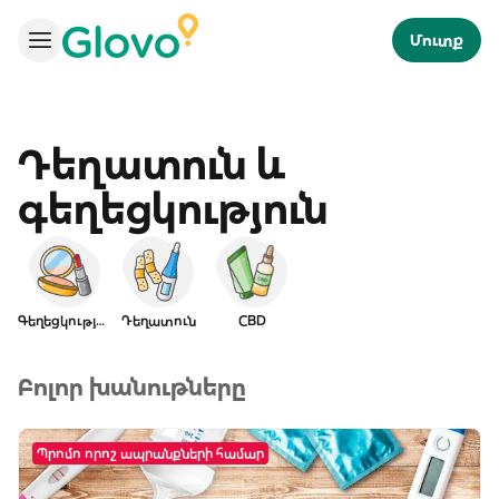
Մուտք
Դեղատուն և
գեղեցկություն
Գեղեցկություն
Դեղատուն
CBD
Բոլոր խանութները
Պրոմո որոշ ապրանքների համար