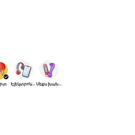
րտ
Էլեկտրոնիկա
Սեքս խանութ