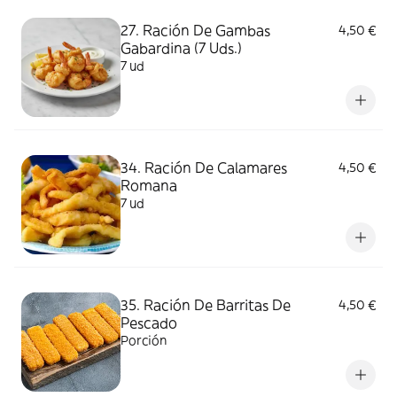
27. Ración De Gambas
4,50 €
Gabardina (7 Uds.)
7 ud
34. Ración De Calamares
4,50 €
Romana
7 ud
35. Ración De Barritas De
4,50 €
Pescado
Porción