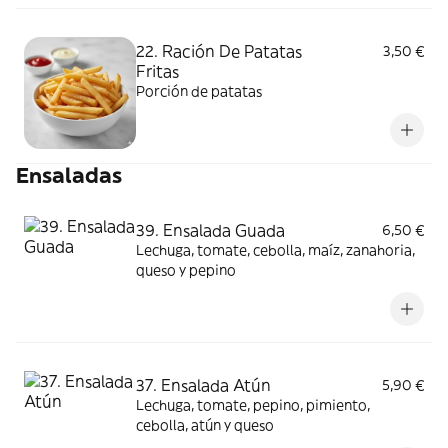
22. Ración De Patatas
3,50 €
Fritas
Porción de patatas
Ensaladas
39. Ensalada Guada
6,50 €
Lechuga, tomate, cebolla, maíz, zanahoria,
queso y pepino
37. Ensalada Atún
5,90 €
Lechuga, tomate, pepino, pimiento,
cebolla, atún y queso