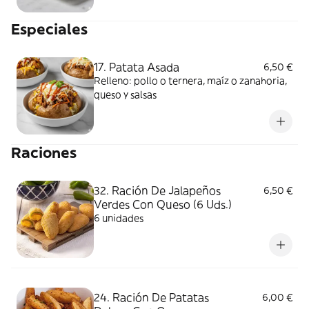
Especiales
17. Patata Asada
6,50 €
Relleno: pollo o ternera, maíz o zanahoria,
queso y salsas
Raciones
32. Ración De Jalapeños
6,50 €
Verdes Con Queso (6 Uds.)
6 unidades
24. Ración De Patatas
6,00 €