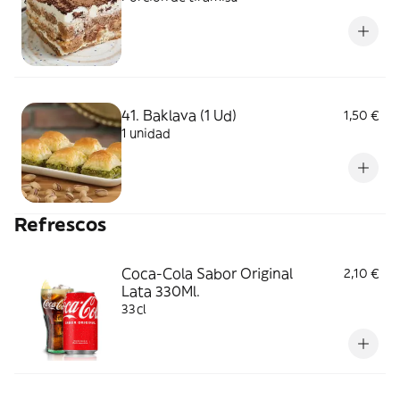
41. Baklava (1 Ud)
1,50 €
1 unidad
Refrescos
Coca-Cola Sabor Original
2,10 €
Lata 330Ml.
33cl