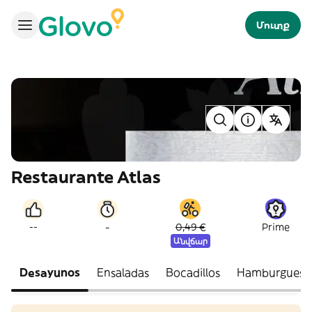
Մուտք
Restaurante Atlas
-
--
0,49 €
Prime
Անվճար
Desayunos
Ensaladas
Bocadillos
Hamburguesa