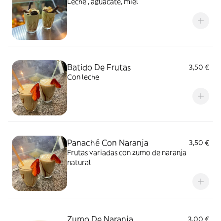
Leche , aguacate, miel
Batido De Frutas
3,50 €
Con leche
Panaché Con Naranja
3,50 €
Frutas variadas con zumo de naranja
natural
Zumo De Naranja
3,00 €