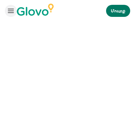
Մուտք