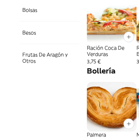
Bolsas
Besos
Ración Coca De
Verduras
Frutas De Aragón y
T
Otros
3,75 €
3
Bollería
Palmera
M