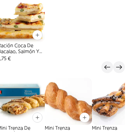
Ración Coca De
Bacalao, Salmón Y
rigueros
,75 €
ini Trenza De
Mini Trenza
Mini Trenza