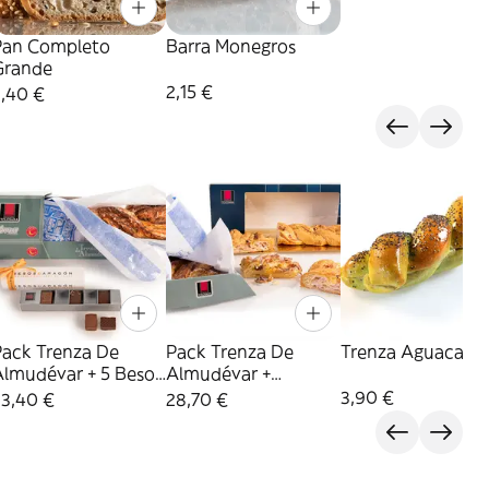
Pan Completo
Barra Monegros
Grande
2,15 €
3,40 €
Pack Trenza De
Pack Trenza De
Trenza Aguacate
Almudévar + 5 Besos
Almudévar +
De Aragón
Trenzada Graus
3,90 €
23,40 €
28,70 €