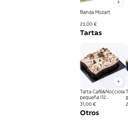
Banda Mozart
23,00 €
Tartas
Tarta Café&Nocciola
pequeña (12
Raciones)
31,00 €
Otros