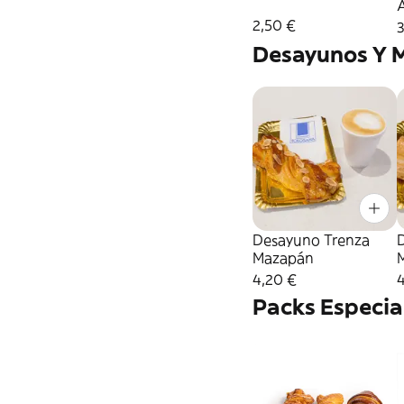
2,50 €
3
Desayunos Y 
Desayuno Trenza
Mazapán
4,20 €
4
Packs Especia