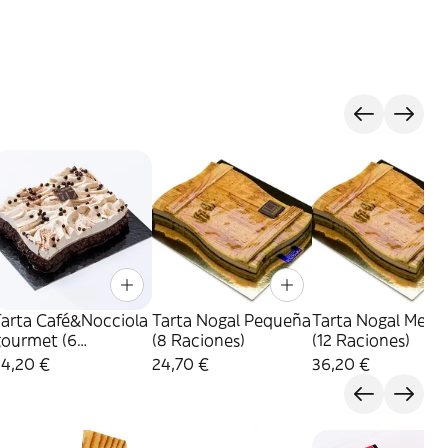
Tarta Café&Nocciola
Tarta Nogal Pequeña
Tarta Nogal Medi
gourmet (6
(8 Raciones)
(12 Raciones)
Raciones)
24,20 €
24,70 €
36,20 €