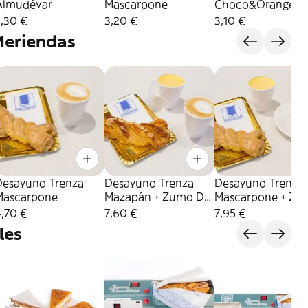
Almudévar
Mascarpone
Choco&Orange
,30 €
3,20 €
3,10 €
Meriendas
Desayuno Trenza
Desayuno Trenza
Desayuno Trenza
Mascarpone
Mazapán + Zumo De
Mascarpone + Zu
Naranja Natural
De Naranja Natur
,70 €
7,60 €
7,95 €
les