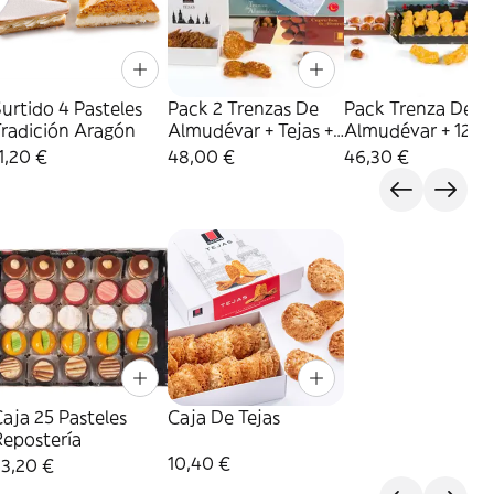
urtido 4 Pasteles
Pack 2 Trenzas De
Pack Trenza De
Tradición Aragón
Almudévar + Tejas +
Almudévar + 12
Caprichos Almendra
Castañas + 12 Lac
1,20 €
48,00 €
46,30 €
Yema + Rocas
aja 25 Pasteles
Caja De Tejas
Repostería
10,40 €
33,20 €