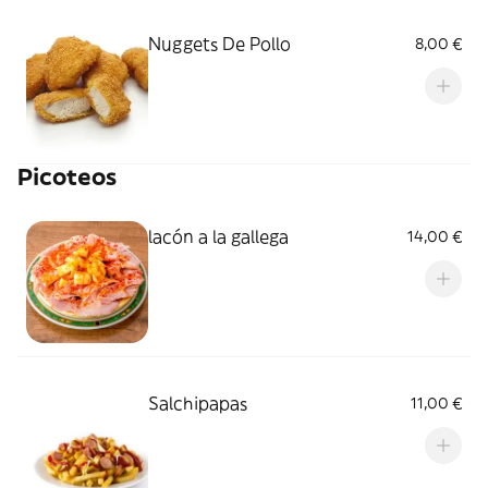
Nuggets De Pollo
8,00 €
Picoteos
lacón a la gallega
14,00 €
Salchipapas
11,00 €