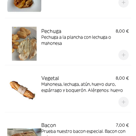
Pechuga
8,00 €
Pechuga a la plancha con lechuga o
mahonesa
Vegetal
8,00 €
Mahonesa, lechuga, atún, huevo duro,
espárrago y boquerón. Alérgenos: huevo
Bacon
7,00 €
Prueba nuestro bacon especial. Bacon con