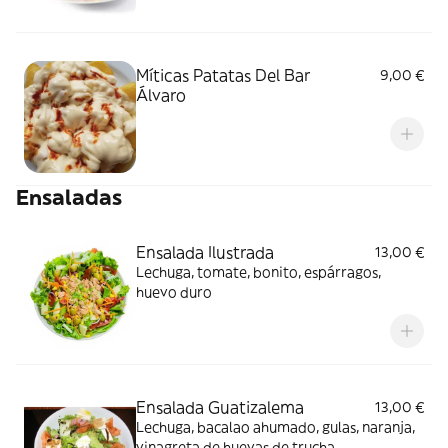
Míticas Patatas Del Bar
9,00 €
Álvaro
Ensaladas
Ensalada Ilustrada
13,00 €
Lechuga, tomate, bonito, espárragos,
huevo duro
Ensalada Guatizalema
13,00 €
Lechuga, bacalao ahumado, gulas, naranja,
vinagreta de huevas de trucha