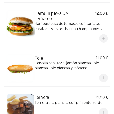
Hamburguesa De
12,00 €
Ternasco
Hamburguesa de ternasco con tomate,
ensalada, salsa de bacon, champiñones,
pepinillo y un poquito de mahonesa.
Alérgeno: gluten
Foie
11,00 €
Cebolla confitada, jamón plancha, foie
plancha, foie plancha y módena
Ternera
11,00 €
Ternera a la plancha con pimiento verde