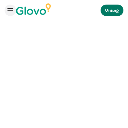
Մուտք