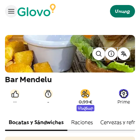
Մուտք
Bar Mendelu
-
--
0,99 €
Prime
Անվճար
Bocatas y Sándwiches
Raciones
Cervezas y refre