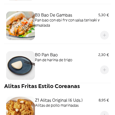
B3 Bao De Gambas
5,30 €
Pan bao con ebi fry con salsa teriyaki y
ensalada
B0 Pan Bao
2,30 €
Pan de harina de trigo
Alitas Fritas Estilo Coreanas
Z1 Alitas Original (6 Uds.)
8,95 €
Alitas de pollo marinadas