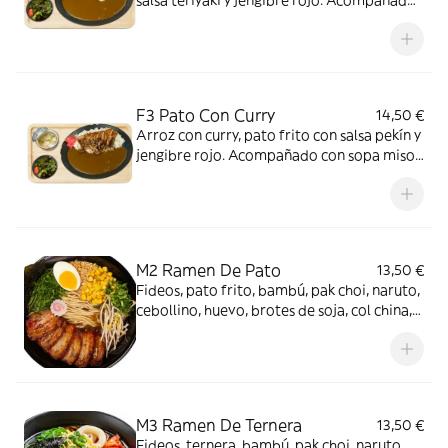
salsa teriyaki y jengibre rojo. Acompañado
con sopa miso y ensalada
F3 Pato Con Curry
14,50 €
Arroz con curry, pato frito con salsa pekín y
jengibre rojo. Acompañado con sopa miso
y ensalada
M2 Ramen De Pato
13,50 €
Fideos, pato frito, bambú, pak choi, naruto,
cebollino, huevo, brotes de soja, col china,
tiras de puerro y nori
M3 Ramen De Ternera
13,50 €
Fideos, ternera, bambú, pak choi, naruto,