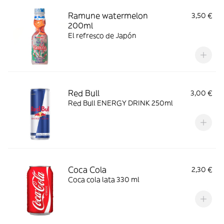
Ramune watermelon
3,50 €
200ml
El refresco de Japón
Red Bull
3,00 €
Red Bull ENERGY DRINK 250ml
Coca Cola
2,30 €
Coca cola lata 330 ml