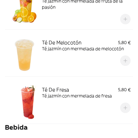
Té jazmín con mermelada de fruta de la
pasión
Té De Melocotón
5,80 €
Té jazmín con mermelada de melocotón
Té De Fresa
5,80 €
Té jazmín con mermelada de fresa
Bebida