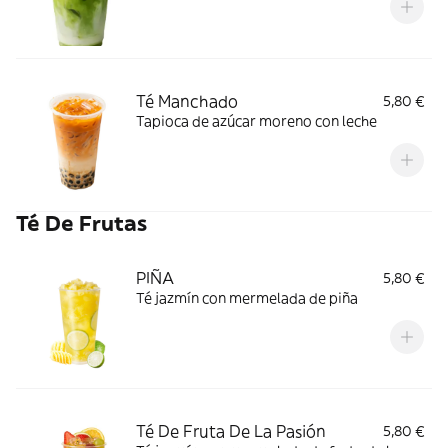
Té Manchado
5,80 €
Tapioca de azúcar moreno con leche
Té De Frutas
PIÑA
5,80 €
Té jazmín con mermelada de piña
Té De Fruta De La Pasión
5,80 €