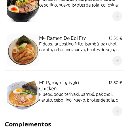
cebollino, huevo, brotes de soja, col china,
tiras de puerro y nori
M4 Ramen De Ebi Fry
13,50 €
Fideos, langostino frito, bambú, pak choi,
naruto, cebollino, huevo, brotes de soja, col
china, tiras de puerro y nori
M1 Ramen Teriyaki
12,80 €
Chicken
Fideos, pollo teriyaki, bambú, pak choi,
naruto, cebollino, huevo, brotes de soja, col
china, tiras de puerro y nori
Complementos