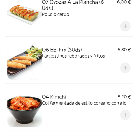
Q7 Gyozas A La Plancha (6
6,00 €
Uds.)
Pollo o cerdo
Q6 Ebi Fry (3Uds)
5,80 €
Langostinos rebozados y fritos
Q4 Kimchi
5,20 €
Col fermentada de estilo coreano con ajo