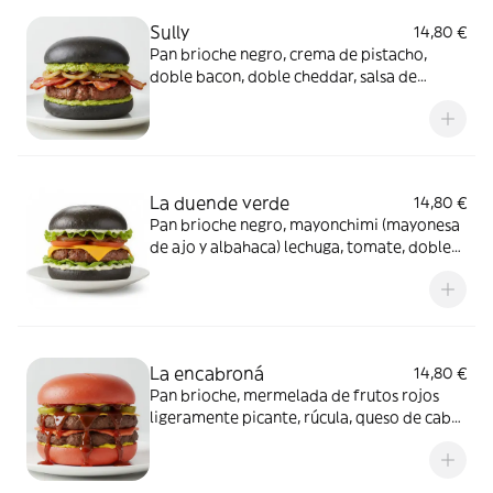
Sully
14,80 €
Pan brioche negro, crema de pistacho,
doble bacon, doble cheddar, salsa de
caramelo salado y polvo de galletas de
canela
La duende verde
14,80 €
Pan brioche negro, mayonchimi (mayonesa
de ajo y albahaca) lechuga, tomate, doble
de cheddar, doble bacon, pepinillos y
cebolla morada
La encabroná
14,80 €
Pan brioche, mermelada de frutos rojos
ligeramente picante, rúcula, queso de cabra
y pimientos caramelizados