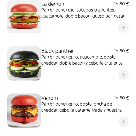
La demon
14,80 €
Pan brioche rojo, totopos crujientes,
guacamole, doble bacon, queso parmesano
derretido y mayonesa de jalapeño
Black panther
14,80 €
Pan brioche negro, guacamole, doble
cheddar, doble bacon y cebolla crujiente
Venom
14,80 €
Pan brioche negro, doble loncha de
cheddar, cebolla caramelizada y nuestra
salsa barbacoa al whisky