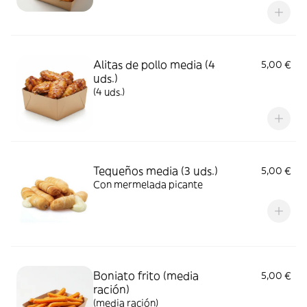
Alitas de pollo media (4
5,00 €
uds.)
(4 uds.)
Tequeños media (3 uds.)
5,00 €
Con mermelada picante
Boniato frito (media
5,00 €
ración)
(media ración)