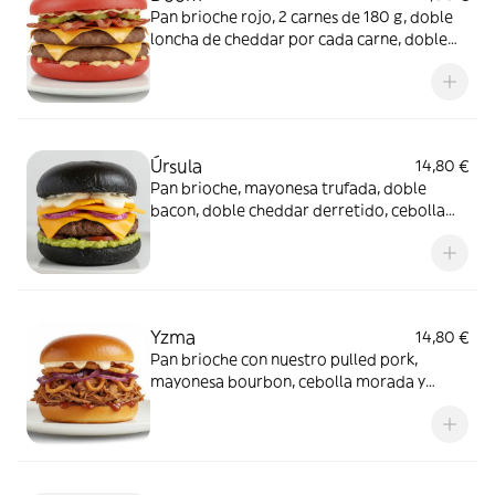
Pan brioche rojo, 2 carnes de 180 g, doble
loncha de cheddar por cada carne, doble
de bacon por cada carne, ketchup,
pepinillos, mayonesa trufada y aros de
cebolla
Úrsula
14,80 €
Pan brioche, mayonesa trufada, doble
bacon, doble cheddar derretido, cebolla
morada y crema de queso agria
Yzma
14,80 €
Pan brioche con nuestro pulled pork,
mayonesa bourbon, cebolla morada y
chorreando de nuestra salsa de cheddar
casera