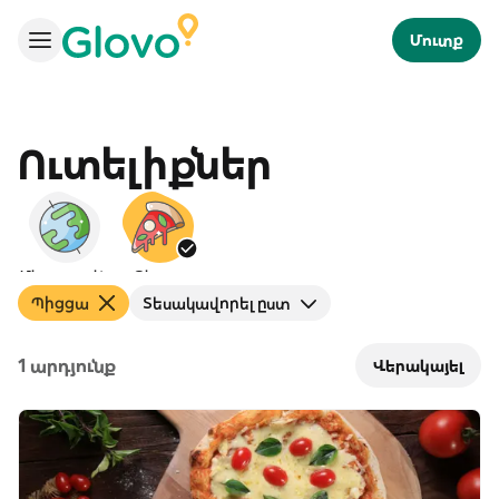
Մուտք
Ուտելիքներ
Միջազգային
Պիցցա
Պիցցա
Տեսակավորել ըստ
1 արդյունք
Վերակայել