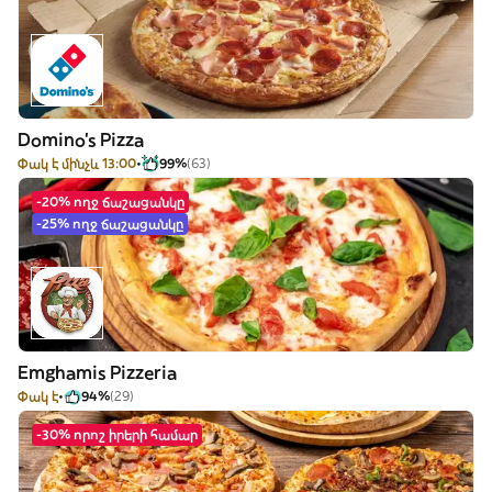
Domino's Pizza
Փակ է մինչև 13:00
99%
(63)
-20% ողջ ճաշացանկը
-25% ողջ ճաշացանկը
Emghamis Pizzeria
Փակ է
94%
(29)
-30% որոշ իրերի համար