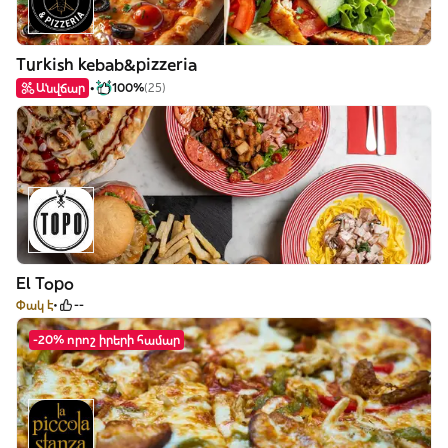
Turkish kebab&pizzeria
Անվճար
100%
(25)
El Topo
Փակ է
--
-20% որոշ իրերի համար