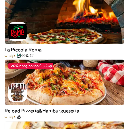
La Piccola Roma
Փակ է
99%
(74)
-20% որոշ իրերի համար
Reload Pizzeria&Hamburgueseria
Փակ է
--