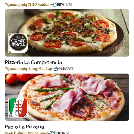
Պլանավորել 13:30 համար
99%
(176)
Pizzería La Competencia
Պլանավորել Վաղը համար
96%
(283)
Paolo La Pizzeria
Փակ է մինչև Երեքշաբթի
100%
(50)