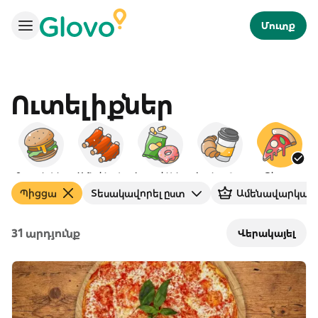
Մուտք
Ուտելիքներ
Բուրգերներ
Ամերիկյան
Խորտիկներ
Նախաճաշ
Պիցցա
Պիցցա
Տեսակավորել ըստ
Ամենավարկանի
31 արդյունք
Վերակայել