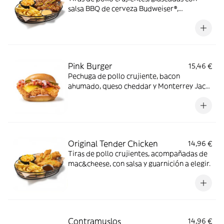
salsa BBQ de cerveza Budweiser®,
acompañadas de mac&cheese, salsa butter
y guarnición a elegir.
Pink Burger
15,46 €
Pechuga de pollo crujiente, bacon
ahumado, queso cheddar y Monterrey Jack
con salsa mayo-pink y pepinillos en pan
estilo brioche.
Original Tender Chicken
14,96 €
Tiras de pollo crujientes, acompañadas de
mac&cheese, con salsa y guarnición a elegir.
Contramuslos
14,96 €