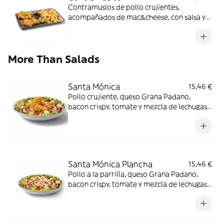
Contramuslos de pollo crujientes,
acompañados de mac&cheese, con salsa y
guarnición a elegir: Butter / Nashville / BBQ
de cerveza Budweiser®.
More Than Salads
Santa Mónica
15,46 €
Pollo crujiente, queso Grana Padano,
bacon crispy, tomate y mezcla de lechugas
con salsa miel mostaza.
Santa Mónica Plancha
15,46 €
Pollo a la parrilla, queso Grana Padano,
bacon crispy, tomate y mezcla de lechugas
con salsa miel mostaza.