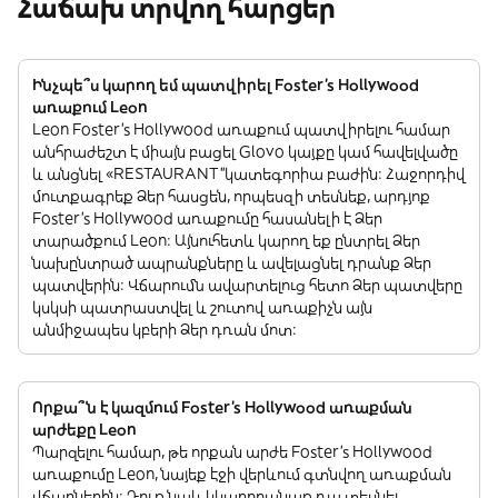
Հաճախ տրվող հարցեր
Ինչպե՞ս կարող եմ պատվիրել Foster's Hollywood
առաքում Leon
Leon Foster's Hollywood առաքում պատվիրելու համար
անհրաժեշտ է միայն բացել Glovo կայքը կամ հավելվածը
և անցնել «RESTAURANT”կատեգորիա բաժին: Հաջորդիվ
մուտքագրեք Ձեր հասցեն, որպեսզի տեսնեք, արդյոք
Foster's Hollywood առաքումը հասանելի է Ձեր
տարածքում Leon: Այնուհետև կարող եք ընտրել Ձեր
նախընտրած ապրանքները և ավելացնել դրանք Ձեր
պատվերին: Վճարումն ավարտելուց հետո Ձեր պատվերը
կսկսի պատրաստվել և շուտով առաքիչն այն
անմիջապես կբերի Ձեր դռան մոտ:
Որքա՞ն է կազմում Foster's Hollywood առաքման
արժեքը Leon
Պարզելու համար, թե որքան արժե Foster's Hollywood
առաքումը Leon, նայեք էջի վերևում գտնվող առաքման
վճարներին: Դուք նաև կկարողանաք դա տեսնել