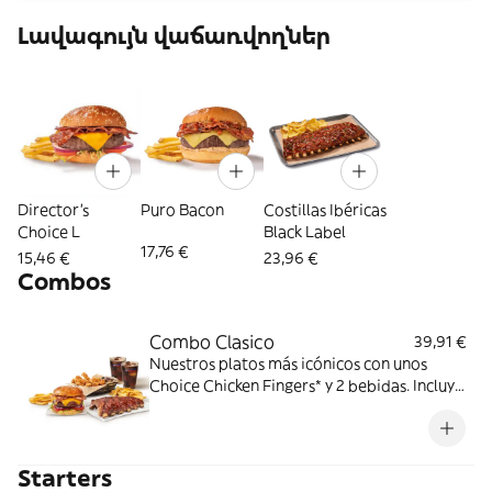
Լավագույն վաճառվողներ
Director's
Puro Bacon
Costillas Ibéricas
Choice L
Black Label
17,76 €
15,46 €
23,96 €
Combos
Combo Clasico
39,91 €
Nuestros platos más icónicos con unos
Choice Chicken Fingers* y 2 bebidas. Incluye
acompañamiento de patatas fritas.
Perfecto para cena y película en casa. ¡DE
NADA!
Starters