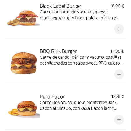
Black Label Burger
18,96 €
Carne con lomo de vacuno*, queso
manchego, crujiente de paleta ibérica y
salsa mayo-mostaza en pan estilo brioche.
*60% de lomo de vacuno.
BBQ Ribs Burger
17,96 €
Carne de cerdo ibérico* y vacuno, costillas
deshilachadas con salsa sweet BBQ, queso
cheddar y cheddar ahumado, bacon y salsa
especial FH en pan clásico. *60% cerdo
ibérico.
Puro Bacon
17,76 €
Carne de vacuno, queso Monterrey Jack,
bacon ahumado, con salsa bacon jam y
salsa mayo smoked bacon en pan estilo
brioche.