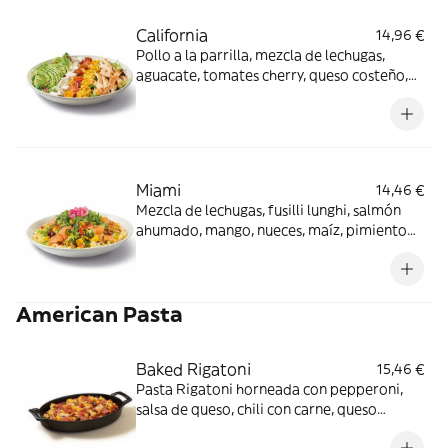
California
14,96 €
Pollo a la parrilla, mezcla de lechugas,
aguacate, tomates cherry, queso costeño,
maíz y semillas de sésamo negro con
vinagreta Gingersoy.
Miami
14,46 €
Mezcla de lechugas, fusilli lunghi, salmón
ahumado, mango, nueces, maíz, pimiento
rojo, rúcula y cebolla encurtida con aliño
cítrico y mostaza. Los productos de la
pesca crudos han sido previamente
American Pasta
congelados a Tª < de -20ºC, mínimo 24
horas.
Baked Rigatoni
15,46 €
Pasta Rigatoni horneada con pepperoni,
salsa de queso, chili con carne, queso
gouda, queso cheddar y cebollino.