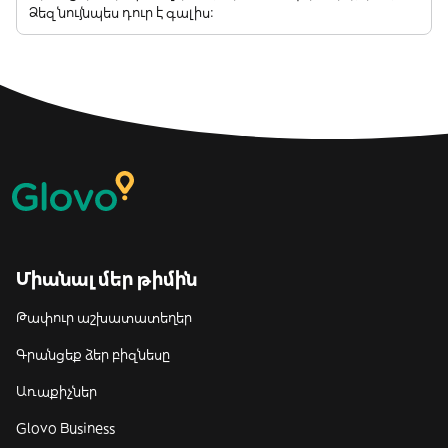
Ձեզ նույնպես դուր է գալիս:
Միանալ մեր թիմին
Թափուր աշխատատեղեր
Գրանցեք ձեր բիզնեսը
Առաքիչներ
Glovo Business