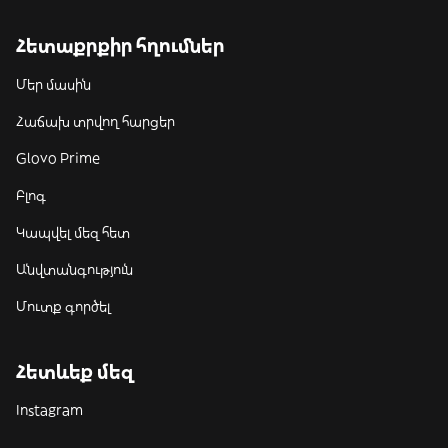
Հետաքրքիր հղումներ
Մեր մասին
Հաճախ տրվող հարցեր
Glovo Prime
Բլոգ
Կապվել մեզ հետ
Անվտանգություն
Մուտք գործել
Հետևեք մեզ
Instagram