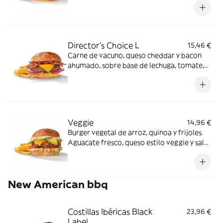
Director's Choice L
15,46 €
Carne de vacuno, queso cheddar y bacon
ahumado, sobre base de lechuga, tomate,
cebolla morada y salsa especial FH en pan
clásico.
Veggie
14,96 €
Burger vegetal de arroz, quinoa y frijoles.
Aguacate fresco, queso estilo veggie y salsa
mayo garden sobre base de lechuga y
tomate en pan clásico.
New American bbq
Costillas Ibéricas Black
23,96 €
Label