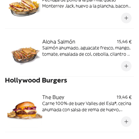
Monterrey Jack, huevo a la plancha, bacon
ahumado, lechuga, tomate y cebolla con
salsa mayo-wey en pan tostado con pipas
de girasol.
Aloha Salmón
15,46 €
Salmón ahumado, aguacate fresco, mango,
tomate, ensalada de col, cebolla, cilantro y
mayonesa en pan con semillas. Los
productos de la pesca crudos han sido
previamente congelados a Tª < de -20ºC,
Hollywood Burgers
mínimo 24 horas.
The Buey
19,46 €
Carne 100% de buey Valles del Esla®, cecina
ahumada con salsa de yema de huevo,
queso cheddar ahumado en pan estilo
brioche.