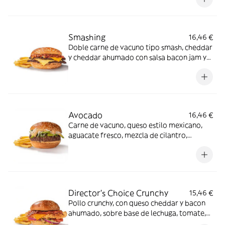
Smashing
16,46 €
Doble carne de vacuno tipo smash, cheddar
y cheddar ahumado con salsa bacon jam y
salsa especial FH en pan clásico.
Avocado
16,46 €
Carne de vacuno, queso estilo mexicano,
aguacate fresco, mezcla de cilantro,
cebolla y miel sobre salsa mayo-wey en pan
clásico.
Director's Choice Crunchy
15,46 €
Pollo crunchy, con queso cheddar y bacon
ahumado, sobre base de lechuga, tomate,
cebolla morada y salsa FH en pan clásico.