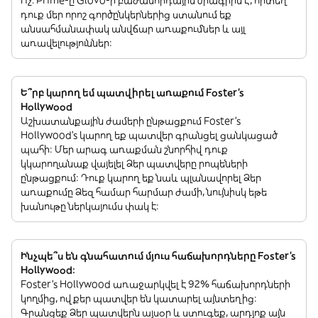
Ոչ. Prime-ը Glovo-ի բաժանորդային ծրագիրն է, որտեղ
դուք մեր որոշ գործընկերներից ստանում եք
անսահմանափակ անվճար առաքումներ և այլ
առավելություններ:
Ե՞րբ կարող եմ պատվիրել առաքում Foster's
Hollywood
Աշխատանքային ժամերի ընթացքում Foster's
Hollywood’s կարող եք պատվեր գրանցել ցանկացած
պահի: Մեր արագ առաքման շնորհիվ դուք
կկարողանաք վայելել Ձեր պատվերը րոպեների
ընթացքում: Դուք կարող եք նաև պլանավորել Ձեր
առաքումը Ձեզ համար հարմար ժամի, նույնիսկ եթե
խանութը ներկայումս փակ է:
Ինչպե՞ս են գնահատում մյուս հաճախորդները Foster's
Hollywood:
Foster's Hollywood առաջարկվել է 92% հաճախորդների
կողմից, ովքեր պատվեր են կատարել այնտեղից:
Գրանցեք Ձեր պատվերն այսօր և ստուգեք, արդյոք այն