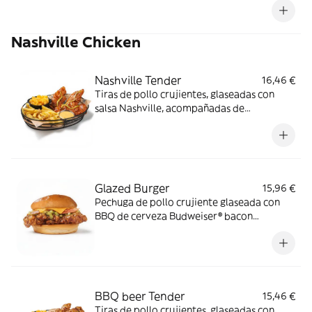
Nashville Chicken
Nashville Tender
16,46 €
Tiras de pollo crujientes, glaseadas con
salsa Nashville, acompañadas de
mac&cheese, salsa butter y guarnición a
elegir.
Glazed Burger
15,96 €
Pechuga de pollo crujiente glaseada con
BBQ de cerveza Budweiser® bacon
ahumado, queso cheddar y relish de
pepinillos en pan estilo brioche.
BBQ beer Tender
15,46 €
Tiras de pollo crujientes, glaseadas con