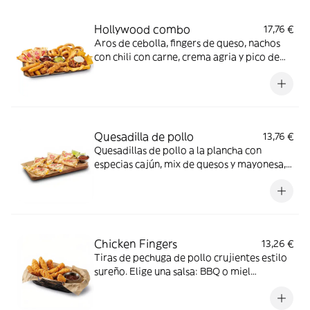
Hollywood combo
17,76 €
Aros de cebolla, fingers de queso, nachos
con chili con carne, crema agria y pico de
gallo, chicken fingers y quesadilla de queso
con bacon crispy y cebolla encurtida,
acompañado de salsa BBQ y guacamole.
Quesadilla de pollo
13,76 €
Quesadillas de pollo a la plancha con
especias cajún, mix de quesos y mayonesa,
coronadas con cebolla encurtida y cilantro.
Acompañada de salsa roja mexicana y lima.
Chicken Fingers
13,26 €
Tiras de pechuga de pollo crujientes estilo
sureño. Elige una salsa: BBQ o miel
mostaza.