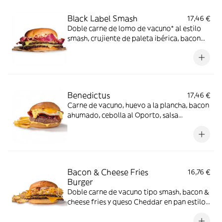
Black Label Smash
17,46 €
Doble carne de lomo de vacuno* al estilo
smash, crujiente de paleta ibérica, bacon
de Angus, queso cheddar y mayonesa de
huevo frito en pan estilo brioche. *60% de
lomo de vacuno.
Benedictus
17,46 €
Carne de vacuno, huevo a la plancha, bacon
ahumado, cebolla al Oporto, salsa
holandesa.
Bacon & Cheese Fries
16,76 €
Burger
Doble carne de vacuno tipo smash, bacon &
cheese fries y queso Cheddar en pan estilo
brioche.