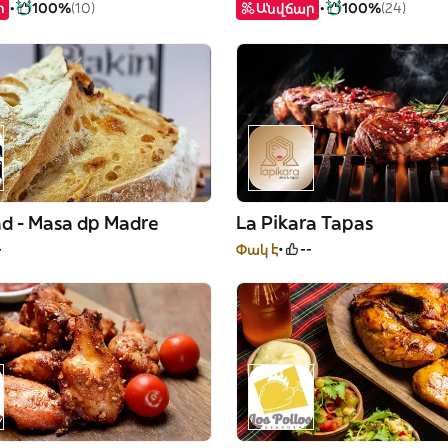
ր
100%
(10)
Անվճար
100%
(24)
ad - Masa dp Madre
La Pikara Tapas
-
Փակ է
--