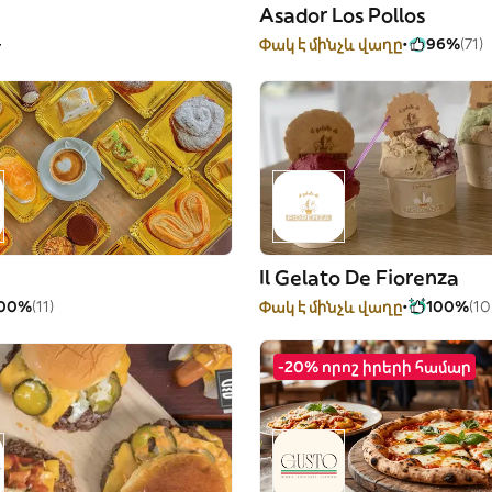
Asador Los Pollos
-
Փակ է մինչև վաղը
96%
(71)
Il Gelato De Fiorenza
00%
(11)
Փակ է մինչև վաղը
100%
(10
-20% որոշ իրերի համար