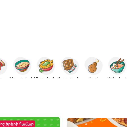
ցա
Արաբական
Մեքսիկական
Քաղցրավենիք
Հավ
Ասիակա
րոշ իրերի համար