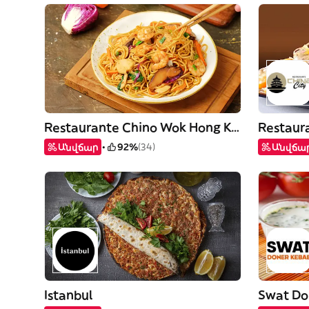
Restaurante Chino Wok Hong Kong
Restaur
Անվճար
92%
(34)
Անվճա
Istanbul
Swat Do