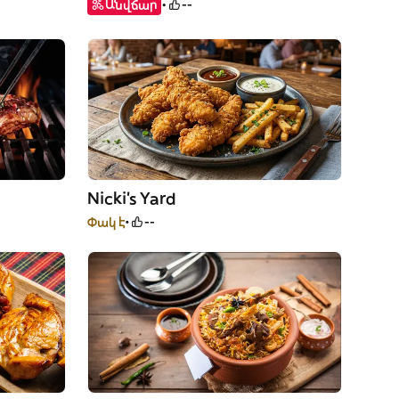
Անվճար
--
Nicki’s Yard
Փակ է
--