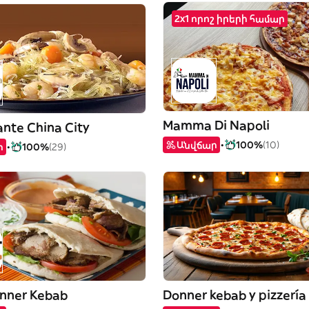
2x1 որոշ իրերի համար
Mamma Di Napoli
ante China City
Անվճար
100%
(10)
ր
100%
(29)
nner Kebab
Donner kebab y pizzería 