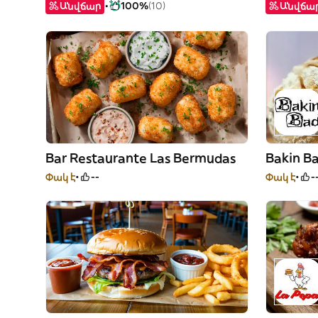
Անվճար
100%
(10)
Անվճա
Bar Restaurante Las Bermudas
Bakin B
Փակ է
--
Փակ է
-