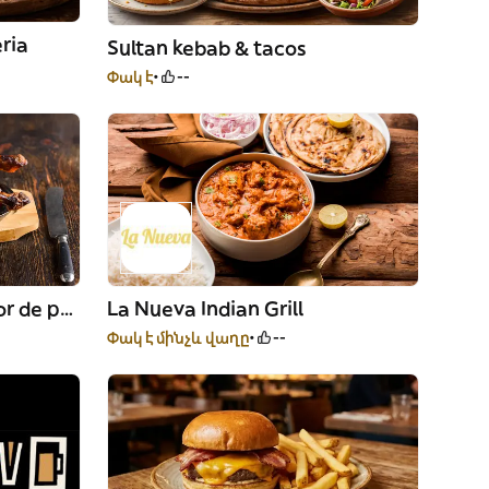
ria
Sultan kebab & tacos
Փակ է
--
Hamburguesería y Asador de pollo loli
La Nueva Indian Grill
Փակ է մինչև վաղը
--