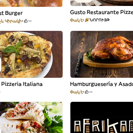
Gusto Restaurante Pizze
st Burger
Փակ է
ՆՈՐՈՒՅԹ
չև Կիրակի
--
 Pizzeria Italiana
-
Փակ է
--