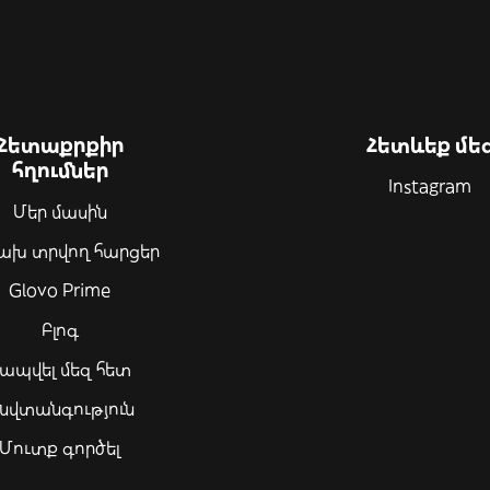
Հետաքրքիր
Հետևեք մե
հղումներ
Instagram
Մեր մասին
ախ տրվող հարցեր
Glovo Prime
Բլոգ
ապվել մեզ հետ
նվտանգություն
Մուտք գործել