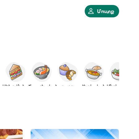
Մուտք
ն
ՍԵնդվիչներ
Ճապոնական
Հացաբուլկեղեն
Հնդկական
Միջերկրական