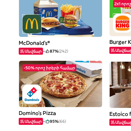
2x1 որո
Burger 
McDonald's®
Անվճա
Անվճար
87%
(242)
-50% որոշ իրերի համար
Domino's Pizza
Estoico 
Անվճար
95%
(66)
Անվճա