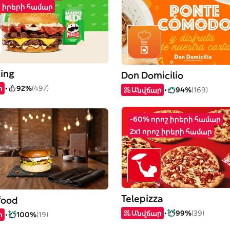
շ իրերի համար
King
Don Domicilio
ր
92%
(497)
Անվճար
94%
(169)
-60% որոշ իրերի համար
2x1 որոշ իրերի համար
Telepizza
food
Անվճար
99%
(39)
ր
100%
(19)