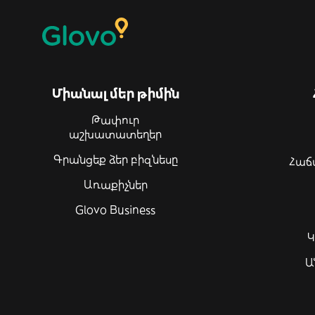
Միանալ մեր թիմին
Թափուր
աշխատատեղեր
Գրանցեք ձեր բիզնեսը
Հաճ
Առաքիչներ
Glovo Business
Կ
Ա