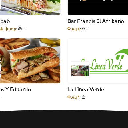
ebab
Bar Francis El Afrikano
չև վաղը
--
Փակ է
--
os Y Eduardo
La Línea Verde
-
Փակ է
--