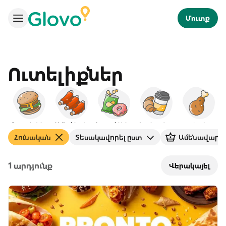
Մուտք
Ուտելիքներ
Բուրգերներ
Ամերիկյան
Խորտիկներ
Նախաճաշ
Հավ
Հունական
Տեսակավորել ըստ
Ամենավարկ
1 արդյունք
Վերակայել