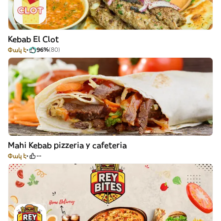
Kebab El Clot
Փակ է
96%
(80)
Mahi Kebab pizzeria y cafeteria
Փակ է
--