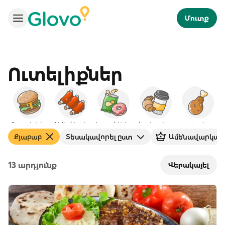
Մուտք
Ուտելիքներ
Բուրգերներ
Ամերիկյան
Խորտիկներ
Նախաճաշ
Հավ
Քյաբաբ
Տեսակավորել ըստ
Ամենավարկան
13 արդյունք
Վերակայել