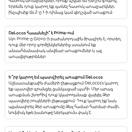
հատուկ առաջարկներ, որոնք նշված են դեղին գույնով:
Երբեմն դուք կարող եք գտնել հատուկ առաջարկներ,
ինչպիսիք են 2-ը 1-ի դիմաց կամ զեղչված առաքում:
DeLocos հասանելի՞ է Prime-ում
Այո. Prime-ը Glovo-ի բաժանորդային ծրագիրն է, որտեղ
դուք մեր որոշ գործընկերներից ստանում եք
անսահմանափակ անվճար առաքումներ և այլ
առավելություններ:
Ե՞րբ կարող եմ պատվիրել առաքում DeLocos
Աշխատանքային ժամերի ընթացքում DeLocos’s կարող
եք պատվեր գրանցել ցանկացած պահի: Մեր արագ
առաքման շնորհիվ դուք կկարողանաք վայելել Ձեր
պատվերը րոպեների ընթացքում: Դուք կարող եք նաև
պլանավորել Ձեր առաքումը Ձեզ համար հարմար ժամի,
նույնիսկ եթե խանութը ներկայումս փակ է: