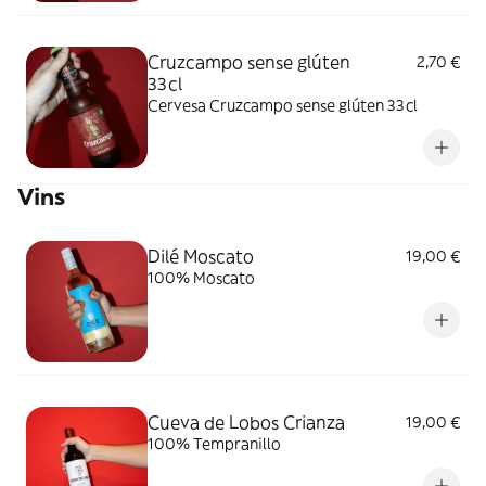
Cruzcampo sense glúten
2,70 €
33cl
Cervesa Cruzcampo sense glúten 33cl
Vins
Dilé Moscato
19,00 €
100% Moscato
Cueva de Lobos Crianza
19,00 €
100% Tempranillo