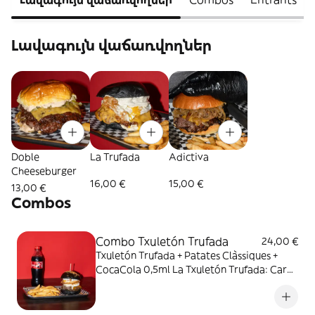
Լավագույն վաճառվողներ
Doble
La Trufada
Adictiva
Cheeseburger
16,00 €
15,00 €
13,00 €
Combos
Combo Txuletón Trufada
24,00 €
Txuletón Trufada + Patates Clàssiques +
CocaCola 0,5ml La Txuletón Trufada: Carn
de chuletón, ou ferrat, cheddar, formatge
de cabra, ceba, caramel·litzada, salsa
trufada, pa de brioix amb carbó actiu