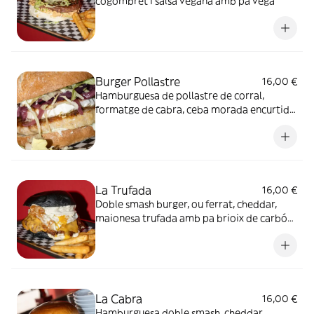
cogombret i salsa vegana amb pa vega
Burger Pollastre
16,00 €
Hamburguesa de pollastre de corral,
formatge de cabra, ceba morada encurtida,
enciam, salsa ranxera i pa rústic
La Trufada
16,00 €
Doble smash burger, ou ferrat, cheddar,
maionesa trufada amb pa brioix de carbó
actiu
La Cabra
16,00 €
Hamburguesa doble smash, cheddar,