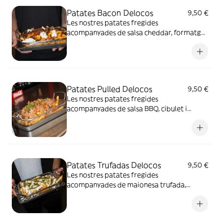
Patates Bacon Delocos
9,50 €
Les nostres patates fregides
acompanyades de salsa cheddar, formatge
fresc, bacó i cibulet
Patates Pulled Delocos
9,50 €
Les nostres patates fregides
acompanyades de salsa BBQ, cibulet i
pulled pork
Patates Trufadas Delocos
9,50 €
Les nostres patates fregides
acompanyades de maionesa trufada,
parmesà empolvorat, cibulet i oli amb
brisura de tòfona