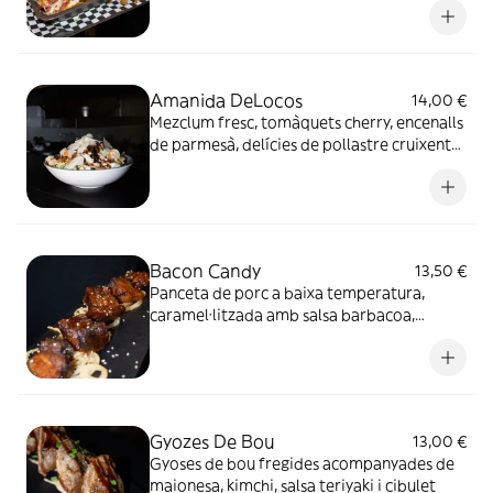
ratllat, ceba fregida i cibulet. Aquest plat
s’enforna fins que el formatge queda fos,
creant un sabor impressionant
Amanida DeLocos
14,00 €
Mezclum fresc, tomàquets cherry, encenalls
de parmesà, delícies de pollastre cruixents,
trossets de bacon, picatostes i salsa
ranchera.
Bacon Candy
13,50 €
Panceta de porc a baixa temperatura,
caramel·litzada amb salsa barbacoa,
servida sobre un llit de ceba fregida.
Gyozes De Bou
13,00 €
Gyoses de bou fregides acompanyades de
maionesa, kimchi, salsa teriyaki i cibulet