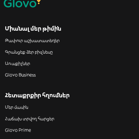
Միանալ մեր թիմին
Թափուր աշխատատեղեր
Գրանցեք ձեր բիզնեսը
Առաքիչներ
Glovo Business
Հետաքրքիր հղումներ
Մեր մասին
Հաճախ տրվող հարցեր
Glovo Prime