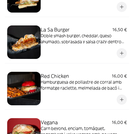
caramelizada, jalapeños, lechuga, salsa
Crazy y pan brioche.
La Sa Burger
16,50 €
Doble smash burger, cheddar, queso
ahumado, sobrasada y salsa crazy dentro
de una ensaimada
Red Chicken
16,00 €
Hamburguesa de pollastre de corral amb
formatge raclette, melmelada de bacó i
ceba, salsa DeLocos i pa brioix vermell
Vegana
16,00 €
Carn beyond, enciam, tomàquet,