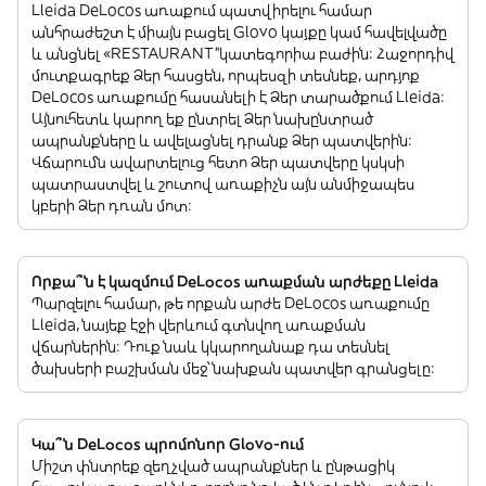
Lleida DeLocos առաքում պատվիրելու համար
անհրաժեշտ է միայն բացել Glovo կայքը կամ հավելվածը
և անցնել «RESTAURANT”կատեգորիա բաժին: Հաջորդիվ
մուտքագրեք Ձեր հասցեն, որպեսզի տեսնեք, արդյոք
DeLocos առաքումը հասանելի է Ձեր տարածքում Lleida:
Այնուհետև կարող եք ընտրել Ձեր նախընտրած
ապրանքները և ավելացնել դրանք Ձեր պատվերին:
Վճարումն ավարտելուց հետո Ձեր պատվերը կսկսի
պատրաստվել և շուտով առաքիչն այն անմիջապես
կբերի Ձեր դռան մոտ:
Որքա՞ն է կազմում DeLocos առաքման արժեքը Lleida
Պարզելու համար, թե որքան արժե DeLocos առաքումը
Lleida, նայեք էջի վերևում գտնվող առաքման
վճարներին: Դուք նաև կկարողանաք դա տեսնել
ծախսերի բաշխման մեջ՝ նախքան պատվեր գրանցելը:
Կա՞ն DeLocos պրոմոնոր Glovo-ում
Միշտ փնտրեք զեղչված ապրանքներ և ընթացիկ