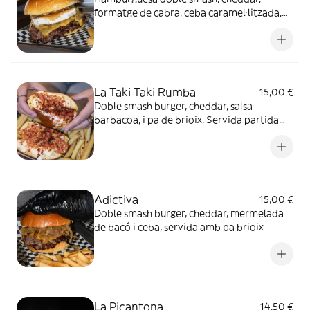
formatge de cabra, ceba caramel·litzada,
cogombrets i salsa deLocos amb pa brioix
La Taki Taki Rumba
15,00 €
Doble smash burger, cheddar, salsa
barbacoa, i pa de brioix. Servida partida
per la meitat, amb salsa de formatges per
sobre i acabada amb un mix cruixent de
takis i bacó
Adictiva
15,00 €
Doble smash burger, cheddar, mermelada
de bacó i ceba, servida amb pa brioix
La Picantona
14,50 €