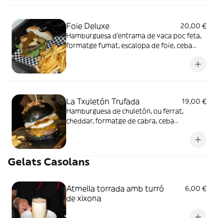
Foie Deluxe
20,00 €
Hamburguesa d’entrama de vaca poc feta,
formatge fumat, escalopa de foie, ceba
caramel·litzada, rúcula i pa rústic (unitats
diàries limitades fins a fi d'existències)
La Txuletón Trufada
19,00 €
Hamburguesa de chuletón, ou ferrat,
cheddar, formatge de cabra, ceba
caramel·litzada, caramel de bacon i salsa
trufada, acompanyat amb un pa brioix de
carbó actiu
Gelats Casolans
Atmella torrada amb turró
6,00 €
de xixona