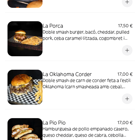
cheddar, salsa Crazy, sala Delocos, enciam,
tomàquet rostit i cogombrets, acompanyat
amb pa rústic
La Porca
17,50 €
Doble smash burger, bacó, cheddar, pulled
pork, ceba caramel·litzada, cogombret i
salsa BBQ casolana amb pa brioix
La Oklahoma Corder
17,00 €
Doble smash de carn de corder feta a l'estil
Oklahoma (carn smasheada amb ceba),
acompanyada amb cheddar, salsa Delocos,
pepinillos i pa briox
La Pio Pio
17,00 €
Hamburguesa de pollo empanado casero,
queso cheddar, queso de cabra, cebolla