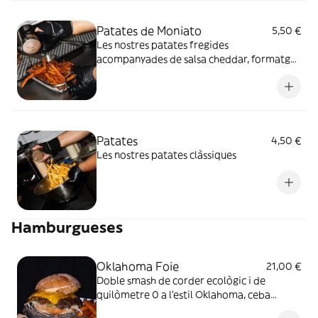
Patates de Moniato
5,50 €
Les nostres patates fregides
acompanyades de salsa cheddar, formatge
fresc, bacó i cibulet
Patates
4,50 €
Les nostres patates clàssiques
Hamburgueses
Oklahoma Foie
21,00 €
Doble smash de corder ecològic i de
quilòmetre 0 a l’estil Oklahoma, ceba
llaminada, escalopa de foie-gras, formatge