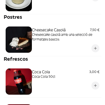
Postres
Cheesecake Casolà
7,50 €
Cheseecake casolà amb una selecció de
formatges bascos
Refrescos
Coca Cola
3,00 €
Coca Cola 50cl