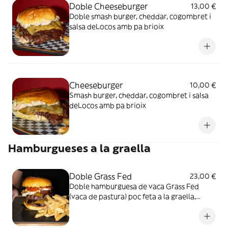
Doble Cheeseburger
13,00 €
Doble smash burger, cheddar, cogombret i
salsa deLocos amb pa brioix
Cheeseburger
10,00 €
Smash burger, cheddar, cogombret i salsa
deLocos amb pa brioix
Hamburgueses a la graella
Doble Grass Fed
23,00 €
Doble hamburguesa de vaca Grass Fed
(vaca de pastura) poc feta a la graella,
doble cheddar, bacon, ou ferrat, tomàquet
rostit i pa de brioix, acabat amb un caramel
de bacó