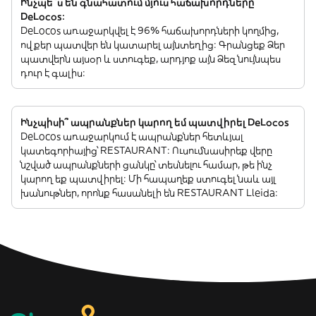
Ինչպե՞ս են գնահատում մյուս հաճախորդները
DeLocos:
DeLocos առաջարկվել է 96% հաճախորդների կողմից,
ովքեր պատվեր են կատարել այնտեղից: Գրանցեք Ձեր
պատվերն այսօր և ստուգեք, արդյոք այն Ձեզ նույնպես
դուր է գալիս:
Ինչպիսի՞ ապրանքներ կարող եմ պատվիրել DeLocos
DeLocos առաջարկում է ապրանքներ հետևյալ
կատեգորիայից՝ RESTAURANT: Ուսումնասիրեք վերը
նշված ապրանքների ցանկը՝ տեսնելու համար, թե ինչ
կարող եք պատվիրել: Մի հապաղեք ստուգել նաև այլ
խանութներ, որոնք հասանելի են RESTAURANT Lleida: