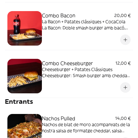
acabada amb caramel de bacó i ceba
fregida
Combo Bacon
20,00 €
La Bacon + Patates clàssiques + CocaCola
La Bacon: Doble smash burger amb bacó,
cheddar, cogombrets i salsa DeLocos, amb
pa de brioix
Combo Cheeseburger
12,00 €
Cheeseburger + Patates Clàssiques
Cheeseburger: Smash burger amb cheddar,
cogombrets i salsa DeLocos amb pa de
brioix.
Entrants
Nachos Pulled
14,00 €
Nachos de blat de moro acompanyats de la
nostra salsa de formatge cheddar, salsa
BBQ casolana, pulled pork, formatge