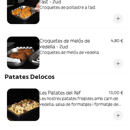
l'ast - 2ud
Croquetes de pollastre a l'ast
Croquetes de melós de
4,80 €
vedella - 2ud
Croquetes de melós de vedella
Patates Delocos
Les Patates del Xef
13,00 €
Les nostres patates fregides amb carn de
vedella, salsa de formatges i formatge de
cabra, acompanyades amb ceba, ceba
encurtida, jalapenyos i cibulet