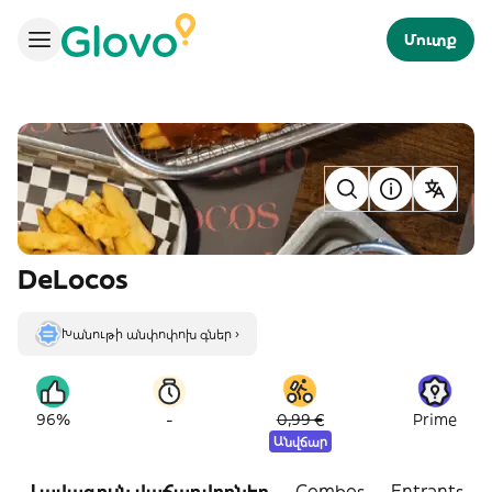
Մուտք
DeLocos
Խանութի անփոփոխ գներ ›
-
96%
0,99 €
Prime
Անվճար
Լավագույն վաճառվողներ
Combos
Entrants