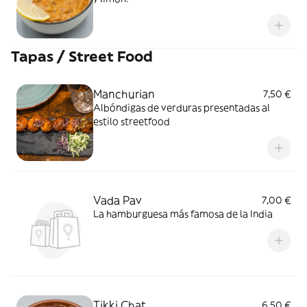
Tapas / Street Food
Manchurian
7,50 €
Albóndigas de verduras presentadas al
estilo streetfood
Vada Pav
7,00 €
La hamburguesa más famosa de la India
Tikki Chat
6,50 €