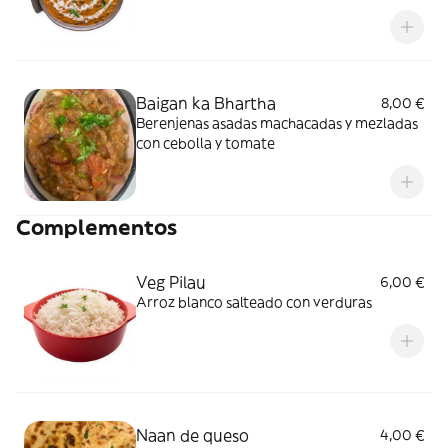
casa India
Baigan ka Bhartha
8,00 €
Berenjenas asadas machacadas y mezladas
con cebolla y tomate
Complementos
Veg Pilau
6,00 €
Arroz blanco salteado con verduras
Naan de queso
4,00 €