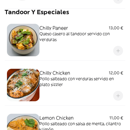
arroz incluido mas un postre a elegir.
Tandoor Y Especiales
Bebida incluye todo menos cerveza India y
vinos.
Chilly Paneer
13,00 €
Queso casero al tandoor servido con
verduras
Chilly Chicken
12,00 €
Pollo salteado con verduras servido en
plato sizzler
Lemon Chicken
11,00 €
Pollo salteado con salsa de menta, cilantro
y limón.