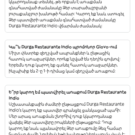
կկարողանաք տեսնել, թե որքան է առաքման
գնահատված ժամանակը Ձեր տարածաշրջանի
յուրաքանչյուր խանութի համար: Կարող եք նաև ստուգել
Ձեր պատվերի առաքման գնահատված ժամանակը
Durga Restaurante Indio վճարման ժամանակ:
Կա՞ն Durga Restaurante Indio պրոմոնոր Glovo-ում
Միշտ փնտրեք զեղչված ապրանքներ և ընթացիկ
հատուկ առաջարկներ, որոնք նշված են դեղին գույնով:
Երբեմն դուք կարող եք գտնել հատուկ առաջարկներ,
ինչպիսիք են 2-ը 1-ի դիմաց կամ զեղչված առաքում:
Ե՞րբ կարող եմ պատվիրել առաքում Durga Restaurante
Indio
Աշխատանքային ժամերի ընթացքում Durga Restaurante
Indio’s կարող եք պատվեր գրանցել ցանկացած պահի:
Մեր արագ առաքման շնորհիվ դուք կկարողանաք
վայելել Ձեր պատվերը րոպեների ընթացքում: Դուք
կարող եք նաև պլանավորել Ձեր առաքումը Ձեզ համար
հարմար ժամի, նույնիսկ եթե խանութը ներկայումս փակ է: