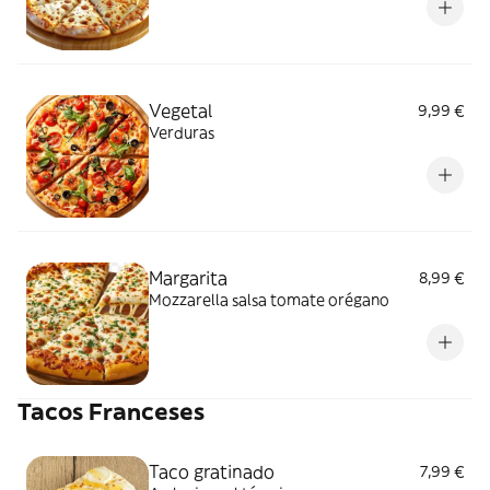
Vegetal
9,99 €
Verduras
Margarita
8,99 €
Mozzarella salsa tomate orégano
Tacos Franceses
Taco gratinado
7,99 €