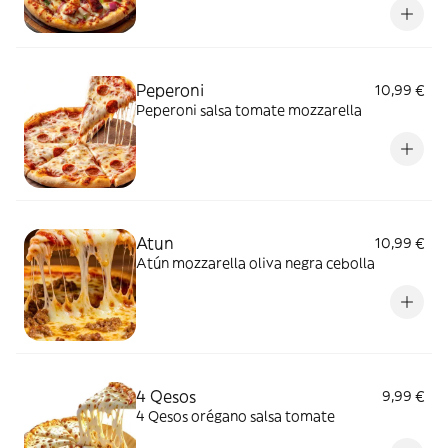
Peperoni
10,99 €
Peperoni salsa tomate mozzarella
Atun
10,99 €
Atún mozzarella oliva negra cebolla
4 Qesos
9,99 €
4 Qesos orégano salsa tomate