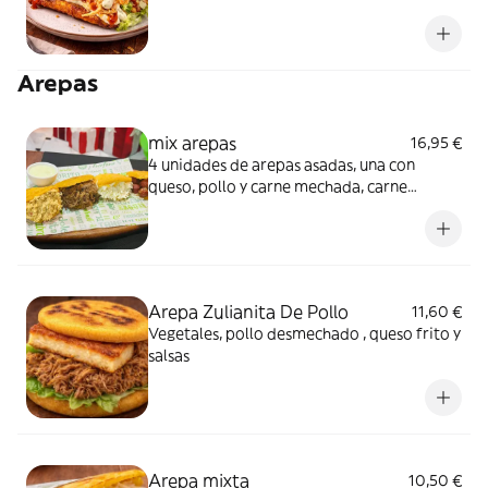
Arepas
mix arepas
16,95 €
4 unidades de arepas asadas, una con
queso, pollo y carne mechada, carne
mechada y queso, salchicha con salsa
rosada, adicional nata criolla y salsa tartara
Arepa Zulianita De Pollo
11,60 €
Vegetales, pollo desmechado , queso frito y
salsas
Arepa mixta
10,50 €