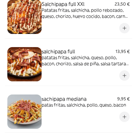
Salchipapa full XXl
23,50 €
Patatas fritas, salchicha, pollo rebozado,
queso, chorizo, huevo cocido, bacon, carne
desmechado, pollo desmechado, salsa de
piña, salsa tártara y ketchup
salchipapa full
13,95 €
patatas fritas, salchicha, queso, pollo,
bacon, chorizo, salsa de piña, salsa tartara
de la casa y ketchup
sachipapa mediana
9,95 €
patas fritas, salchicha, pollo, queso, bacon