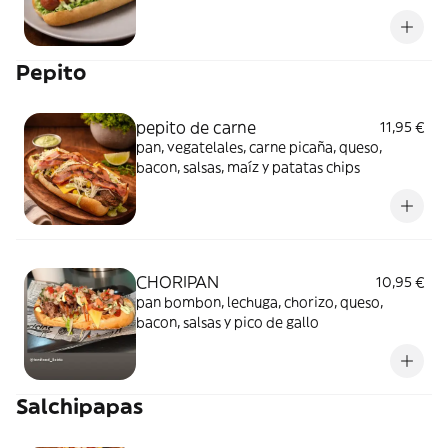
chips
Pepito
pepito de carne
11,95 €
pan, vegatelales, carne picaña, queso,
bacon, salsas, maíz y patatas chips
CHORIPAN
10,95 €
pan bombon, lechuga, chorizo, queso,
bacon, salsas y pico de gallo
Salchipapas