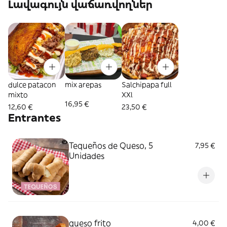
Լավագույն վաճառվողներ
dulce patacon
mix arepas
Salchipapa full
mixto
XXl
16,95 €
12,60 €
23,50 €
Entrantes
Tequeños de Queso, 5
7,95 €
Unidades
queso frito
4,00 €