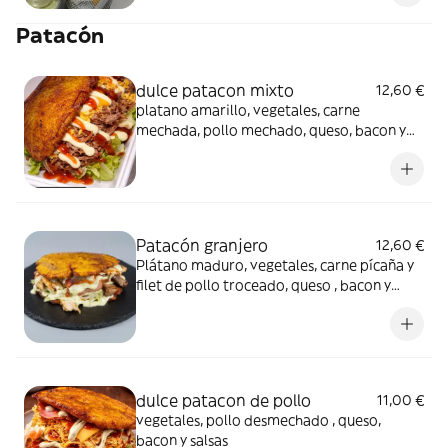
Patacón
dulce patacon mixto
12,60 €
platano amarillo, vegetales, carne
mechada, pollo mechado, queso, bacon y
salsas
Patacón granjero
12,60 €
Plátano maduro, vegetales, carne pícaña y
filet de pollo troceado, queso , bacon y
salsas
dulce patacon de pollo
11,00 €
vegetales, pollo desmechado , queso,
bacon y salsas