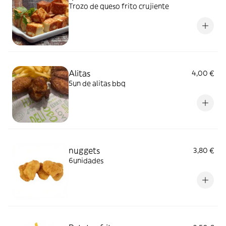
Trozo de queso frito crujiente
Alitas
4,00 €
5un de alitas bbq
nuggets
3,80 €
6unidades