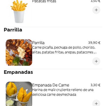
Patatas fritas
3,50 €
Parrilla
Parrilla
39,90 €
Carne picaña, pechuga de pollo, chorizo,
alitas, patatas fritas, arepas, patacones ,
queso y salsas
Empanadas
Empanada De Carne
3,30 €
Harina de maíz crujiente relleno de una
deliciosa carne desmechada